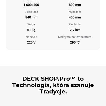
1 600x400
800 mm
Głębokość
Wysokość
840 mm
405 mm
Waga
Zasilania
61 kg
2.7 kW
Napięcie
Maksymalna temperatura
220 V
290 °C
DECK SHOP.Pro™ to
Technologia, która szanuje
Tradycje.