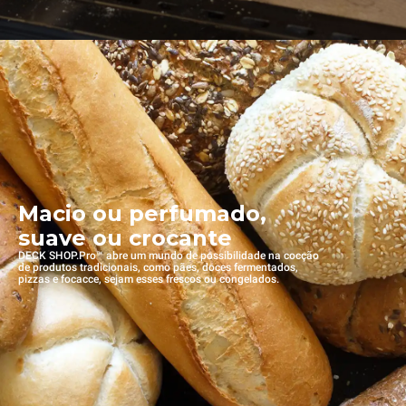
Macio ou perfumado,
suave ou crocante
DECK SHOP.Pro™ abre um mundo de possibilidade na cocção
de produtos tradicionais, como pães, doces fermentados,
pizzas e focacce, sejam esses frescos ou congelados.