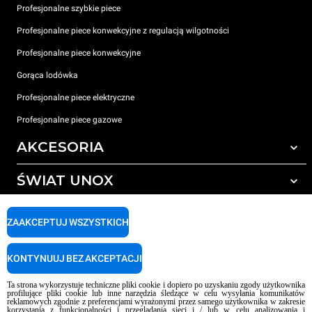
Profesjonalne szybkie piece
Profesjonalne piece konwekcyjne z regulacją wilgotności
Profesjonalne piece konwekcyjne
Gorąca lodówka
Profesjonalne piece elektryczne
Profesjonalne piece gazowe
AKCESORIA
ŚWIAT UNOX
Wszystkie akcesoria
Detergenty do czyszczenia automatycznego
WSPARCIE
Nasze biura na świecie
ZAAKCEPTUJ WSZYSTKICH
Detergenty do ręcznego mycia
Uzdatnianie wody z filtrem żywicznym
Gwarancja Unox
KONTYNUUJ BEZ AKCEPTACJI
Uzdatnianie wody metodą odwróconej osmozy
LOKALIZATOR DEALERÓW
Ta strona wykorzystuje techniczne pliki cookie i dopiero po uzyskaniu zgody użytkownika
LOKALIZATOR CENTRÓW SERWISOWYCH
profilujące pliki cookie lub inne narzędzia śledzące w celu wysyłania komunikatów
reklamowych zgodnie z preferencjami wyrażonymi przez samego użytkownika w zakresie
AI Content Disclaimer
Privacy policy
Cookie policy
korzystania z funkcjonalności i przeglądania sieci i / lub w celu analizowania i