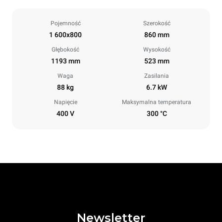
Pojemność
Szerokość
1 600x800
860 mm
Głębokość
Wysokość
1193 mm
523 mm
Waga
Zasilania
88 kg
6.7 kW
Napięcie
Maksymalna temperatura
400 V
300 °C
Newsletter