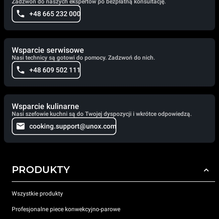
Zadzwoń do naszych ekspertów po bezpłatną konsultację.
+48 665 232 000
Wsparcie serwisowe
Nasi technicy są gotowi do pomocy. Zadzwoń do nich.
+48 609 502 111
Wsparcie kulinarne
Nasi szefowie kuchni są do Twojej dyspozycji i wkrótce odpowiedzą.
cooking.support@unox.com
PRODUKTY
Wszystkie produkty
Profesjonalne piece konwekcyjno-parowe