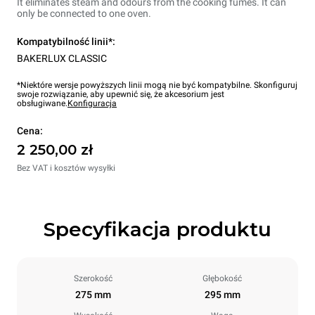
It eliminates steam and odours from the cooking fumes. It can
only be connected to one oven.
Kompatybilność linii*:
BAKERLUX CLASSIC
*Niektóre wersje powyższych linii mogą nie być kompatybilne. Skonfiguruj
swoje rozwiązanie, aby upewnić się, że akcesorium jest
obsługiwane.
Konfiguracja
Cena:
2 250,00 zł
Bez VAT i kosztów wysyłki
Specyfikacja produktu
Szerokość
Głębokość
275 mm
295 mm