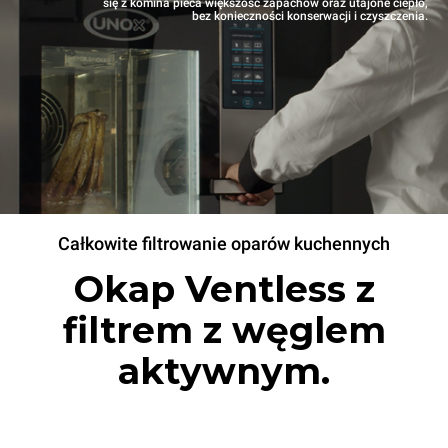
się z komina pieca większość zapachów oraz utajone ciepło,
bez konieczności konserwacji i czyszczenia.
Całkowite filtrowanie oparów kuchennych
Okap Ventless z
filtrem z węglem
aktywnym.