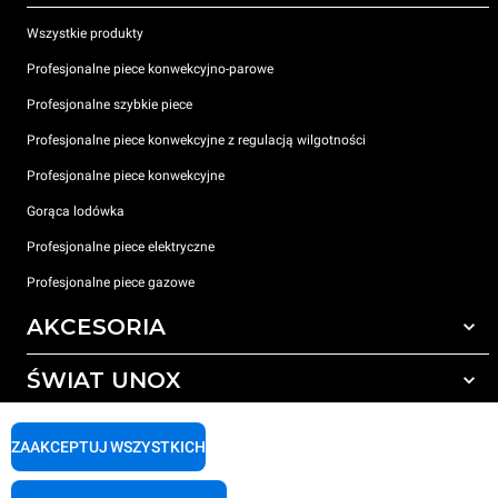
Wszystkie produkty
Profesjonalne piece konwekcyjno-parowe
Profesjonalne szybkie piece
Profesjonalne piece konwekcyjne z regulacją wilgotności
Profesjonalne piece konwekcyjne
Gorąca lodówka
Profesjonalne piece elektryczne
Profesjonalne piece gazowe
AKCESORIA
ŚWIAT UNOX
Wszystkie akcesoria
Detergenty do czyszczenia automatycznego
WSPARCIE
Nasze biura na świecie
ZAAKCEPTUJ WSZYSTKICH
Detergenty do ręcznego mycia
Uzdatnianie wody z filtrem żywicznym
Gwarancja Unox