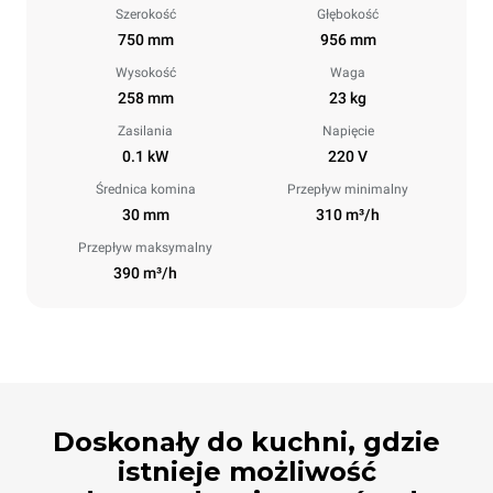
Szerokość
Głębokość
750 mm
956 mm
Wysokość
Waga
258 mm
23 kg
Zasilania
Napięcie
0.1 kW
220 V
Średnica komina
Przepływ minimalny
30 mm
310 m³/h
Przepływ maksymalny
390 m³/h
Doskonały do ​​kuchni, gdzie
istnieje możliwość