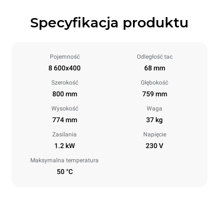
Specyfikacja produktu
Pojemność
Odległość tac
8 600x400
68 mm
Szerokość
Głębokość
800 mm
759 mm
Wysokość
Waga
774 mm
37 kg
Zasilania
Napięcie
1.2 kW
230 V
Maksymalna temperatura
50 °C