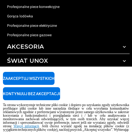
Profesjonalne piece konwekcyjne
Gorąca lodówka
Profesjonalne piece elektryczne
Profesjonalne piece gazowe
AKCESORIA
ŚWIAT UNOX
Wszystkie akcesoria
Detergenty do czyszczenia automatycznego
WSPARCIE
Nasze biura na świecie
ZAAKCEPTUJ WSZYSTKICH
Detergenty do ręcznego mycia
Uzdatnianie wody z filtrem żywicznym
Gwarancja Unox
KONTYNUUJ BEZ AKCEPTACJI
Uzdatnianie wody metodą odwróconej osmozy
LOKALIZATOR DEALERÓW
Ta strona wykorzystuje techniczne pliki cookie i dopiero po uzyskaniu zgody użytkownika
LOKALIZATOR CENTRÓW SERWISOWYCH
profilujące pliki cookie lub inne narzędzia śledzące w celu wysyłania komunikatów
reklamowych zgodnie z preferencjami wyrażonymi przez samego użytkownika w zakresie
AI Content Disclaimer
Privacy policy
Cookie policy
korzystania z funkcjonalności i przeglądania sieci i / lub w celu analizowania i
monitorowania zachowań odwiedzających, w tym osób trzecich. Aby uzyskać więcej
Copyright 2026 UNOX S.p.A. Wszelkie prawa zastrzeżone. Imp. Reg. Padwa
informacji i spersonalizować swoje preferencje, nawet jeśli nie wyrażasz zgody, odwiedź
No. 04230750285 - R.E.A. Padwa 372835 - Kapitał zakładowy 5 000 000
stronę
Więcej informacji
. Jeśli chcesz wyrazić zgodę na instalację plików cookie (z
wyjątkiem technicznych plików cookie), naciśnij przycisk „Akceptuj wszystko”. Wybierając
euro i.v - numer identyfikacji podatkowej VAT (Partita I.V.A.) / C.F.