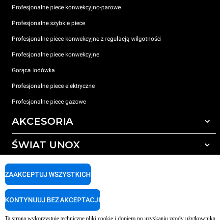
Profesjonalne piece konwekcyjno-parowe
Profesjonalne szybkie piece
Profesjonalne piece konwekcyjne z regulacją wilgotności
Profesjonalne piece konwekcyjne
Gorąca lodówka
Profesjonalne piece elektryczne
Profesjonalne piece gazowe
AKCESORIA
ŚWIAT UNOX
Wszystkie akcesoria
Detergenty do czyszczenia automatycznego
WSPARCIE
Nasze biura na świecie
ZAAKCEPTUJ WSZYSTKICH
Detergenty do ręcznego mycia
Uzdatnianie wody z filtrem żywicznym
Gwarancja Unox
KONTYNUUJ BEZ AKCEPTACJI
Uzdatnianie wody metodą odwróconej osmozy
LOKALIZATOR DEALERÓW
Ta strona wykorzystuje techniczne pliki cookie i dopiero po uzyskaniu zgody użytkownika