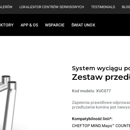
EALERÓW
LOKALIZATOR CENTRÓW SERWISOWYCH
TESTIMONIALS
BLO
EKTORY
APP & OS
WSPARCIE
ŚWIAT UNOX
System wyciągu p
Zestaw przedł
Kod modelu: XUC077
Zapewnia prawidłowe odprowadza
przedłużenie komina jest niewys
Kompatybilność linii*:
CHEFTOP MIND.Maps™ COUNT