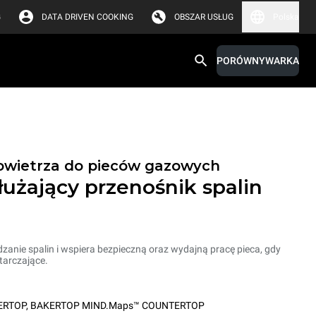
G
DATA DRIVEN COOKING
OBSZAR USŁUG
Polska
PORÓWNYWARKA
owietrza do pieców gazowych
użający przenośnik spalin
nie spalin i wspiera bezpieczną oraz wydajną pracę pieca, gdy
tarczające.
ERTOP
,
BAKERTOP MIND.Maps™ COUNTERTOP