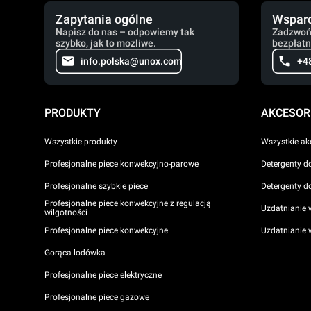
Zapytania ogólne
Wsparc
Napisz do nas – odpowiemy tak
Zadzwoń
szybko, jak to możliwe.
bezpłatn
info.polska@unox.com
+4
PRODUKTY
AKCESOR
Wszystkie produkty
Wszystkie ak
Profesjonalne piece konwekcyjno-parowe
Detergenty d
Profesjonalne szybkie piece
Detergenty d
Profesjonalne piece konwekcyjne z regulacją
Uzdatnianie 
wilgotności
Profesjonalne piece konwekcyjne
Uzdatnianie
Gorąca lodówka
Profesjonalne piece elektryczne
Profesjonalne piece gazowe