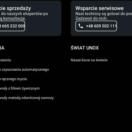
ie sprzedaży
Wsparcie serwisowe
 do naszych ekspertów po
Nasi technicy są gotowi do po
ą konsultację.
Zadzwoń do nich.
8 665 232 000
+48 609 502 111
IA
ŚWIAT UNOX
cesoria
Nasze biura na świecie
o czyszczenia automatycznego
o ręcznego mycia
wody z filtrem żywicznym
 wody metodą odwróconej osmozy