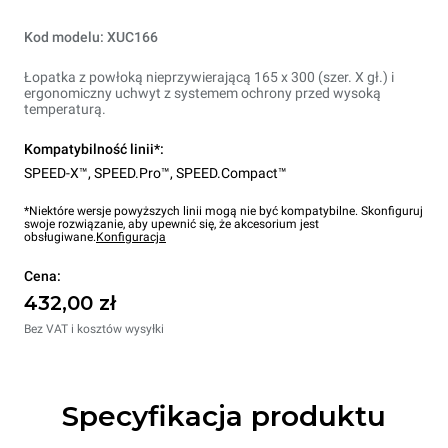
Kod modelu: XUC166
Łopatka z powłoką nieprzywierającą 165 x 300 (szer. X gł.) i
ergonomiczny uchwyt z systemem ochrony przed wysoką
temperaturą.
Kompatybilność linii*:
SPEED-X™
,
SPEED.Pro™
,
SPEED.Compact™
*Niektóre wersje powyższych linii mogą nie być kompatybilne. Skonfiguruj
swoje rozwiązanie, aby upewnić się, że akcesorium jest
obsługiwane.
Konfiguracja
Cena:
432,00 zł
Bez VAT i kosztów wysyłki
Specyfikacja produktu