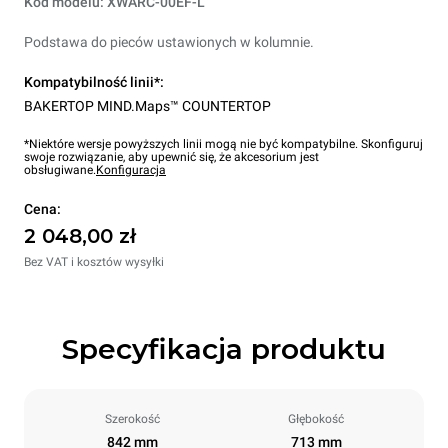
Kod modelu: XWARC-00EF-L
Podstawa do pieców ustawionych w kolumnie.
Kompatybilność linii*:
BAKERTOP MIND.Maps™ COUNTERTOP
*Niektóre wersje powyższych linii mogą nie być kompatybilne. Skonfiguruj
swoje rozwiązanie, aby upewnić się, że akcesorium jest
obsługiwane.
Konfiguracja
Cena:
2 048,00 zł
Bez VAT i kosztów wysyłki
Specyfikacja produktu
Szerokość
Głębokość
842 mm
713 mm