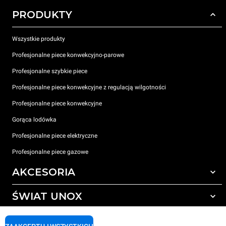
PRODUKTY
Wszystkie produkty
Profesjonalne piece konwekcyjno-parowe
Profesjonalne szybkie piece
Profesjonalne piece konwekcyjne z regulacją wilgotności
Profesjonalne piece konwekcyjne
Gorąca lodówka
Profesjonalne piece elektryczne
Profesjonalne piece gazowe
AKCESORIA
ŚWIAT UNOX
Wszystkie akcesoria
Detergenty do czyszczenia automatycznego
WSPARCIE
Nasze biura na świecie