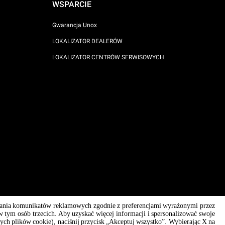
WSPARCIE
Gwarancja Unox
LOKALIZATOR DEALERÓW
LOKALIZATOR CENTRÓW SERWISOWYCH
ysyłania komunikatów reklamowych zgodnie z preferencjami wyrażonymi przez
AI Content Disclaimer
Privacy policy
Cookie policy
w tym osób trzecich. Aby uzyskać więcej informacji i spersonalizować swoje
znych plików cookie), naciśnij przycisk „Akceptuj wszystko”. Wybierając X na