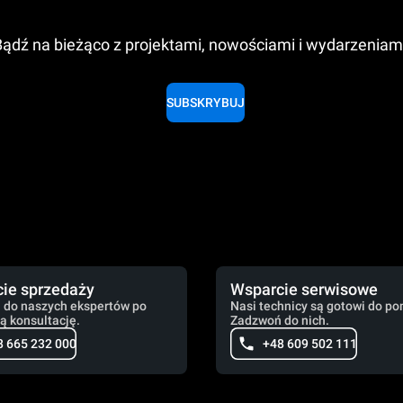
ądź na bieżąco z projektami, nowościami i wydarzeniam
SUBSKRYBUJ
ie sprzedaży
Wsparcie serwisowe
 do naszych ekspertów po
Nasi technicy są gotowi do po
ą konsultację.
Zadzwoń do nich.
8 665 232 000
+48 609 502 111