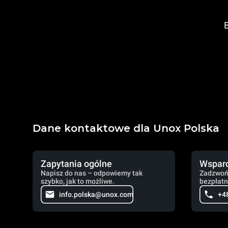
B
Dane kontaktowe dla Unox Polska
Zapytania ogólne
Wsparc
Napisz do nas – odpowiemy tak
Zadzwoń
szybko, jak to możliwe.
bezpłatn
info.polska@unox.com
+4