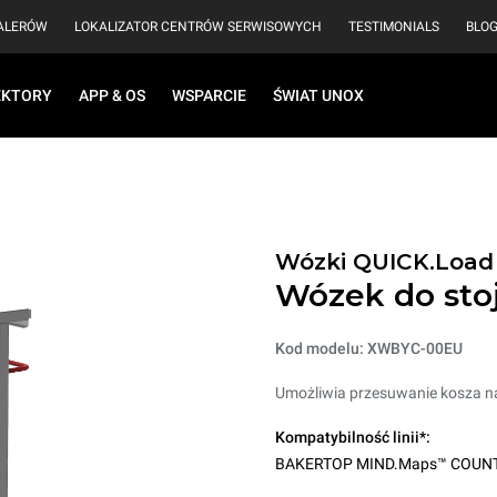
EALERÓW
LOKALIZATOR CENTRÓW SERWISOWYCH
TESTIMONIALS
BLO
EKTORY
APP & OS
WSPARCIE
ŚWIAT UNOX
Wózki QUICK.Load
Wózek do sto
Kod modelu: XWBYC-00EU
Umożliwia przesuwanie kosza na
Kompatybilność linii*:
BAKERTOP MIND.Maps™ COUN