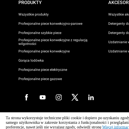
PRODUKTY
AKCESOR
Wszystkie produkty
Wszystkie ak
Profesjonalne piece konwekcyjno-parowe
Detergenty d
Profesjonalne szybkie piece
Detergenty d
Profesjonalne piece konwekcyjne z regulacją
Uzdatnianie 
wilgotności
Profesjonalne piece konwekcyjne
Uzdatnianie
Gorąca lodówka
Profesjonalne piece elektryczne
Profesjonalne piece gazowe
Copyright 2026 UNOX S.p.A. Wszelkie prawa zastrzeżone. Imp. Reg. P
Ta strona wykorzystuje techniczne pliki cookie i dopiero po uzyskaniu zg
No. 04230750285 - R.E.A. Padwa 372835 - Kapitał zakładowy 5 000 0
samego użytkownika w zakresie korzystania z funkcjonalności i przeglądani
i.v - numer identyfikacji podatkowej VAT (Partita I.V.A.) / C.F. 04230750
preferencje, nawet jeśli nie wyrażasz zgody, odwiedź stronę
Więcej informac
WEEE Reg. No. IT08020000000377