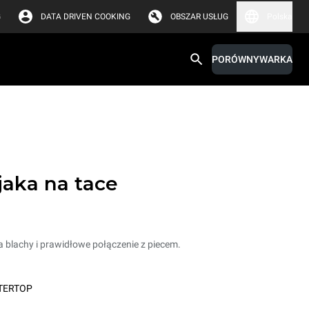
G
DATA DRIVEN COOKING
OBSZAR USŁUG
Polska
PORÓWNYWARKA
jaka na tace
 blachy i prawidłowe połączenie z piecem.
TERTOP