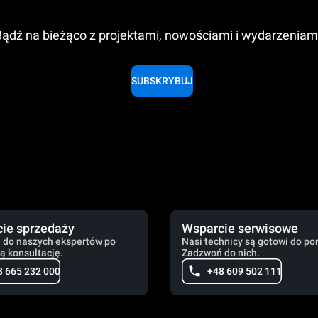
ądź na bieżąco z projektami, nowościami i wydarzeniam
SUBSKRYBUJ
ie sprzedaży
Wsparcie serwisowe
 do naszych ekspertów po
Nasi technicy są gotowi do po
ą konsultację.
Zadzwoń do nich.
8 665 232 000
+48 609 502 111