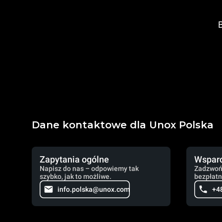
B
Dane kontaktowe dla Unox Polska
Zapytania ogólne
Wsparc
Napisz do nas – odpowiemy tak
Zadzwoń
szybko, jak to możliwe.
bezpłatn
info.polska@unox.com
+4