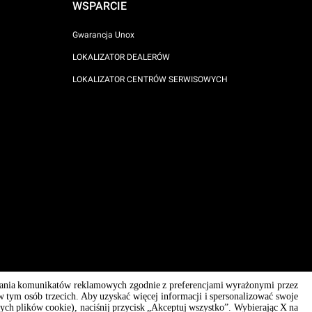
WSPARCIE
Gwarancja Unox
LOKALIZATOR DEALERÓW
LOKALIZATOR CENTRÓW SERWISOWYCH
ysyłania komunikatów reklamowych zgodnie z preferencjami wyrażonymi przez
AI Content Disclaimer
Privacy policy
Cookie policy
w tym osób trzecich. Aby uzyskać więcej informacji i spersonalizować swoje
znych plików cookie), naciśnij przycisk „Akceptuj wszystko”. Wybierając X na