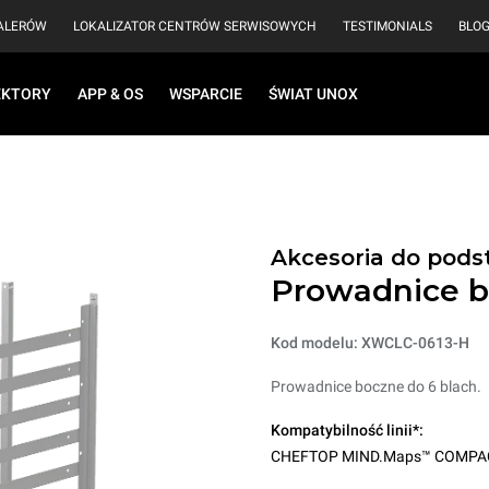
EALERÓW
LOKALIZATOR CENTRÓW SERWISOWYCH
TESTIMONIALS
BLO
EKTORY
APP & OS
WSPARCIE
ŚWIAT UNOX
Akcesoria do pods
Prowadnice b
Kod modelu: XWCLC-0613-H
Prowadnice boczne do 6 blach.
Kompatybilność linii*:
CHEFTOP MIND.Maps™ COMPA