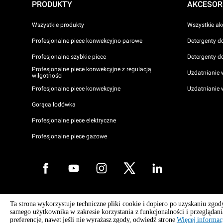
PRODUKTY
AKCESOR
Wszystkie produkty
Wszystkie ak
Profesjonalne piece konwekcyjno-parowe
Detergenty d
Profesjonalne szybkie piece
Detergenty d
Profesjonalne piece konwekcyjne z regulacją
Uzdatnianie 
wilgotności
Profesjonalne piece konwekcyjne
Uzdatnianie
Gorąca lodówka
Profesjonalne piece elektryczne
Profesjonalne piece gazowe
Copyright 2026 UNOX S.p.A. Wszelkie prawa zastrzeżone. Imp. Reg. P
Ta strona wykorzystuje techniczne pliki cookie i dopiero po uzyskaniu zg
No. 04230750285 - R.E.A. Padwa 372835 - Kapitał zakładowy 5 000 0
samego użytkownika w zakresie korzystania z funkcjonalności i przeglądani
i.v - numer identyfikacji podatkowej VAT (Partita I.V.A.) / C.F. 04230750
preferencje, nawet jeśli nie wyrażasz zgody, odwiedź stronę
Więcej informac
WEEE Reg. No. IT08020000000377