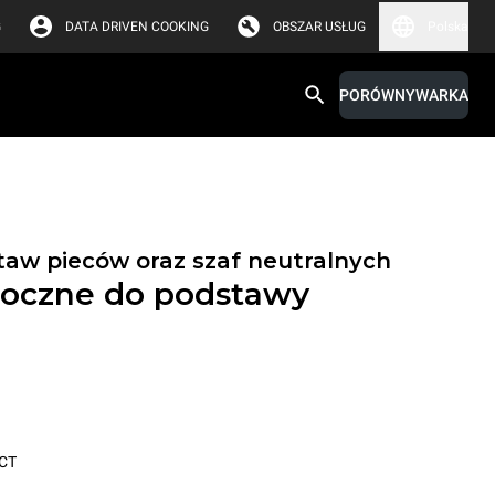
G
DATA DRIVEN COOKING
OBSZAR USŁUG
Polska
PORÓWNYWARKA
taw pieców oraz szaf neutralnych
oczne do podstawy
CT