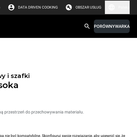
G
DATA DRIVEN COOKING
OBSZAR USŁUG
Polska
PORÓWNYWARKA
 i szafki
soka
ną przestrzeń do przechowywania materiału.
gą nie być kompatybilne. Skonfiguruj swoje rozwiązanie, aby upewnić się, że