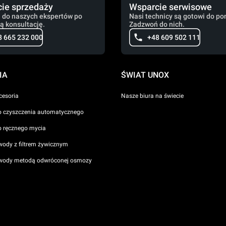
ie sprzedaży
Wsparcie serwisowe
 do naszych ekspertów po
Nasi technicy są gotowi do po
ą konsultację.
Zadzwoń do nich.
8 665 232 000
+48 609 502 111
IA
ŚWIAT UNOX
cesoria
Nasze biura na świecie
o czyszczenia automatycznego
o ręcznego mycia
wody z filtrem żywicznym
 wody metodą odwróconej osmozy