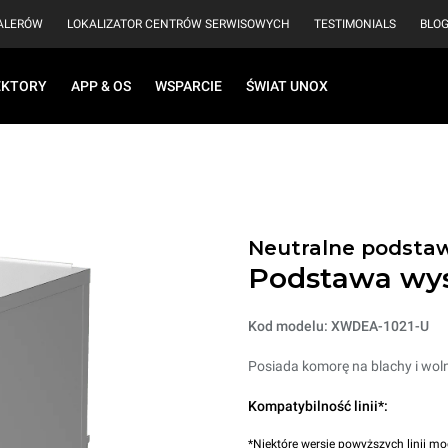
EALERÓW
LOKALIZATOR CENTRÓW SERWISOWYCH
TESTIMONIALS
BLO
EKTORY
APP & OS
WSPARCIE
ŚWIAT UNOX
Neutralne podstawy
Podstawa wy
Kod modelu: XWDEA-1021-U
Posiada komorę na blachy i wol
Kompatybilność linii*:
*Niektóre wersje powyższych linii mo