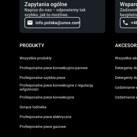
Zapytania ogólne
Wsparc
Napisz do nas – odpowiemy tak
Zadzwoń
szybko, jak to możliwe.
bezpłatn
info.polska@unox.com
+4
PRODUKTY
AKCESOR
Wszystkie produkty
Wszystkie ak
Profesjonalne piece konwekcyjno-parowe
Detergenty d
Profesjonalne szybkie piece
Detergenty d
Profesjonalne piece konwekcyjne z regulacją
Uzdatnianie 
wilgotności
Profesjonalne piece konwekcyjne
Uzdatnianie
Gorąca lodówka
Profesjonalne piece elektryczne
Profesjonalne piece gazowe