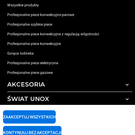
Wszystkie produkty
Profesjonalne piece konwekcyjno-parowe
Profesjonalne szybkie piece
Profesjonalne piece konwekcyjne z regulacją wilgotności
Profesjonalne piece konwekcyjne
Gorąca lodówka
Profesjonalne piece elektryczne
Profesjonalne piece gazowe
AKCESORIA
ŚWIAT UNOX
Wszystkie akcesoria
Detergenty do czyszczenia automatycznego
WSPARCIE
Nasze biura na świecie
ZAAKCEPTUJ WSZYSTKICH
Detergenty do ręcznego mycia
Uzdatnianie wody z filtrem żywicznym
Gwarancja Unox
KONTYNUUJ BEZ AKCEPTACJI