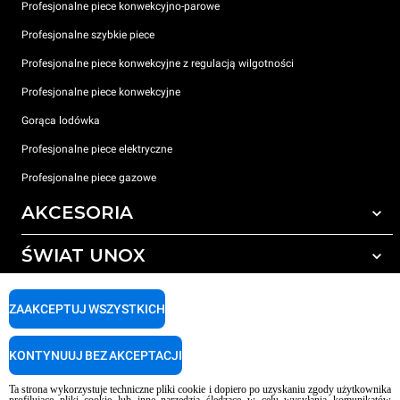
Profesjonalne piece konwekcyjno-parowe
Profesjonalne szybkie piece
Profesjonalne piece konwekcyjne z regulacją wilgotności
Profesjonalne piece konwekcyjne
Gorąca lodówka
Profesjonalne piece elektryczne
Profesjonalne piece gazowe
AKCESORIA
ŚWIAT UNOX
Wszystkie akcesoria
Detergenty do czyszczenia automatycznego
WSPARCIE
Nasze biura na świecie
ZAAKCEPTUJ WSZYSTKICH
Detergenty do ręcznego mycia
Uzdatnianie wody z filtrem żywicznym
Gwarancja Unox
KONTYNUUJ BEZ AKCEPTACJI
Uzdatnianie wody metodą odwróconej osmozy
LOKALIZATOR DEALERÓW
Ta strona wykorzystuje techniczne pliki cookie i dopiero po uzyskaniu zgody użytkownika
LOKALIZATOR CENTRÓW SERWISOWYCH