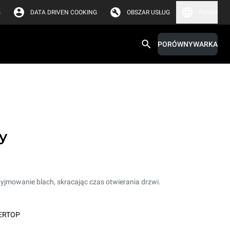
G
DATA DRIVEN COOKING
OBSZAR USŁUG
Polska
PORÓWNYWARKA
y
yjmowanie blach, skracając czas otwierania drzwi.
ERTOP