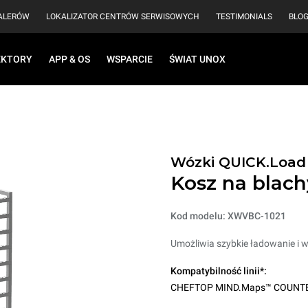
EALERÓW
LOKALIZATOR CENTRÓW SERWISOWYCH
TESTIMONIALS
BLO
EKTORY
APP & OS
WSPARCIE
ŚWIAT UNOX
Wózki QUICK.Load
Kosz na blach
Kod modelu: XWVBC-1021
Umożliwia szybkie ładowanie i w
Kompatybilność linii*:
CHEFTOP MIND.Maps™ COUNT