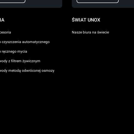
IA
ŚWIAT UNOX
cesoria
Nasze biura na świecie
o czyszczenia automatycznego
o ręcznego mycia
wody z filtrem żywicznym
 wody metodą odwróconej osmozy