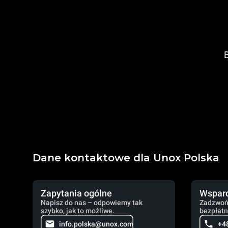
B
Dane kontaktowe dla Unox Polska
Zapytania ogólne
Wsparc
Napisz do nas – odpowiemy tak
Zadzwoń
szybko, jak to możliwe.
bezpłatn
info.polska@unox.com
+4