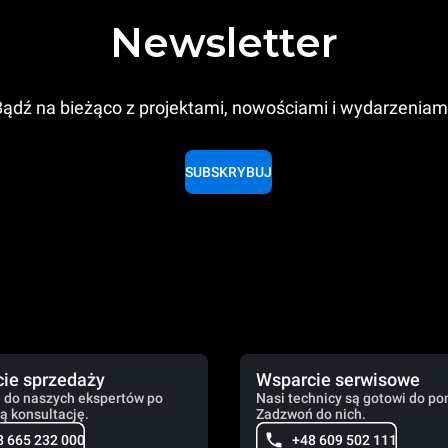
Newsletter
ądź na bieżąco z projektami, nowościami i wydarzeniam
SUBSKRYBUJ
ie sprzedaży
Wsparcie serwisowe
 do naszych ekspertów po
Nasi technicy są gotowi do po
ą konsultację.
Zadzwoń do nich.
8 665 232 000
+48 609 502 111