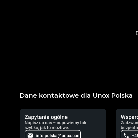
B
Dane kontaktowe dla Unox Polska
Zapytania ogólne
Wsparc
Napisz do nas – odpowiemy tak
Zadzwoń
szybko, jak to możliwe.
bezpłatn
info.polska@unox.com
+4