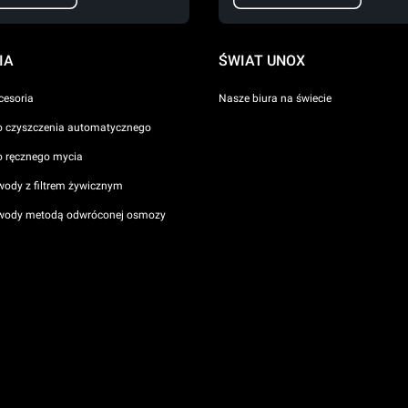
IA
ŚWIAT UNOX
cesoria
Nasze biura na świecie
o czyszczenia automatycznego
o ręcznego mycia
wody z filtrem żywicznym
 wody metodą odwróconej osmozy