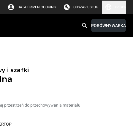
G
DATA DRIVEN COOKING
OBSZAR USŁUG
Polska
PORÓWNYWARKA
 i szafki
lna
ną przestrzeń do przechowywania materiału.
ERTOP