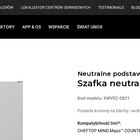
EALERÓW
LOKALIZATOR CENTRÓW SERWISOWYCH
TESTIMONIALS
BLO
EKTORY
APP & OS
WSPARCIE
ŚWIAT UNOX
Neutralne podstawy
Szafka neutra
Kod modelu: XWVEC-0821
Posiada komorę na blachy i wol
Kompatybilność linii*:
CHEFTOP MIND.Maps™ COUNT