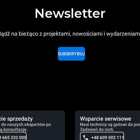
Newsletter
ądź na bieżąco z projektami, nowościami i wydarzeniam
SUBSKRYBUJ
ie sprzedaży
Wsparcie serwisowe
 do naszych ekspertów po
Nasi technicy są gotowi do po
ą konsultację.
Zadzwoń do nich.
8 665 232 000
+48 609 502 111