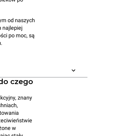
nym od naszych
 najlepiej
ości po moc, są
.
 do czego
kcyjny, znany
chniach,
otowania
zeciwieństwie
ażone w
ając stały