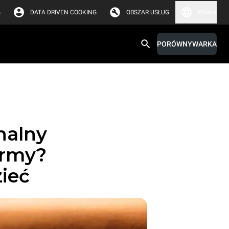
G
DATA DRIVEN COOKING
OBSZAR USŁUG
Polska
PORÓWNYWARKA
nalny
irmy?
ieć