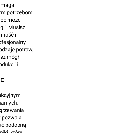
wymaga
nym potrzebom
piec może
gii. Musisz
mność i
ofesjonalny
odzaje potraw,
esz mógł
dukcji i
ec
ekcyjnym
narnych.
grzewania i
y pozwala
ać podobną
ki, które