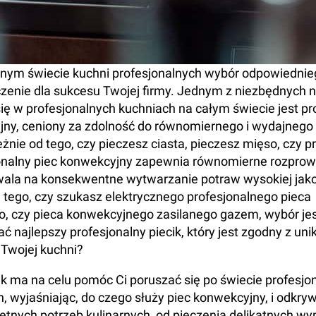
nym świecie kuchni profesjonalnych wybór odpowiednie
zenie dla sukcesu Twojej firmy. Jednym z niezbędnych n
ię w profesjonalnych kuchniach na całym świecie jest pr
jny, ceniony za zdolność do równomiernego i wydajnego
eżnie od tego, czy pieczesz ciasta, pieczesz mięso, czy 
jonalny piec konwekcyjny zapewnia równomierne rozpro
zwala na konsekwentne wytwarzanie potraw wysokiej jako
 tego, czy szukasz elektrycznego profesjonalnego pieca
, czy pieca konwekcyjnego zasilanego gazem, wybór je
ć najlepszy profesjonalny piecik, który jest zgodny z uni
Twojej kuchni?
k ma na celu pomóc Ci poruszać się po świecie profesjo
 wyjaśniając, do czego służy piec konwekcyjny, i odkry
etnych potrzeb kulinarnych, od pieczenia delikatnych w