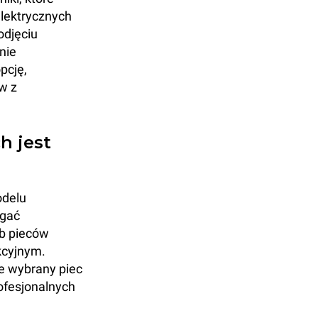
elektrycznych
odjęciu
nie
pcję,
w z
h jest
odelu
agać
ub pieców
kcyjnym.
że wybrany piec
ofesjonalnych