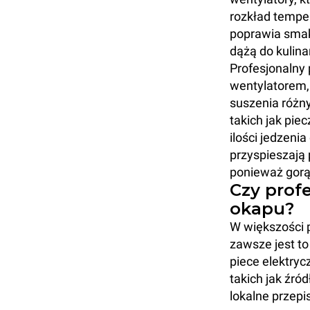
rozkład temper
poprawia smak 
dążą do kulina
Profesjonalny 
wentylatorem, 
suszenia różn
takich jak pie
ilości jedzeni
przyspieszają
ponieważ gorą
Czy prof
okapu?
W większości 
zawsze jest to
piece elektryc
takich jak źró
lokalne przepi