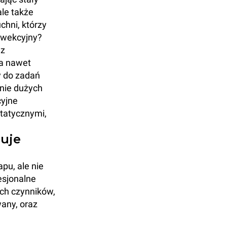
ale także
chni, którzy
onwekcyjny?
 z
 a nawet
 do zadań
anie dużych
cyjne
statycznymi,
buje
pu, ale nie
esjonalne
ych czynników,
wany, oraz