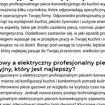
zego profesjonalnego pieca konwekcyjnego do kuchni 
zważenia kilku czynników, które odpowiadają specyficz
om operacyjnym Twojej firmy. Odpowiedni profesjonalny 
ąć na wydajność kuchni, jakość żywności i zużycie ener
e aspekty, takie jak źródło zasilania pieca, rozmiar, poje
nergetyczna. Dodatkowo zastanów się, w jaki sposób pr
iegiem wpasuje się w przepływ pracy w Twojej kuchni i r
wujesz na co dzień. Biorąc pod uwagę te czynniki, będzi
tóry najlepiej pasuje do Twojej przestrzeni, wielkości pro
owy a elektryczny profesjonalny pi
ny, który jest najlepszy?
 gazowym a elektrycznym profesjonalnym piecem konw
 mierze od konfiguracji kuchni i konkretnych potrzeb kuli
referowano piece gazowe ze względu na szybszy czas na
 temperatury. Jednak nowoczesny postęp technologiczn
esjonalnym elektrycznym piecom konwekcyjnym zapewni
k więc zdecydować między tymi dwoma? Kluczowe czynni