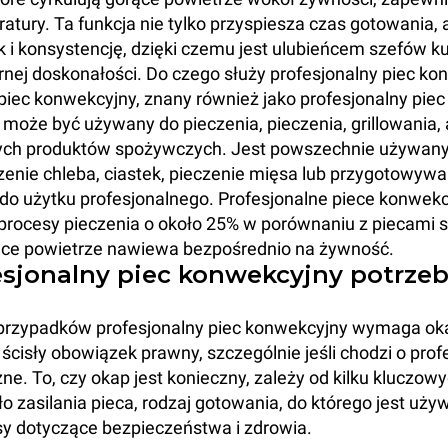
atury. Ta funkcja nie tylko przyspiesza czas gotowania, 
i konsystencję, dzięki czemu jest ulubieńcem szefów ku
rnej doskonałości. Do czego służy profesjonalny piec k
piec konwekcyjny, znany również jako profesjonalny piec
może być używany do pieczenia, pieczenia, grillowania,
ych produktów spożywczych. Jest powszechnie używany
czenie chleba, ciastek, pieczenie mięsa lub przygotowyw
a do użytku profesjonalnego. Profesjonalne piece konwek
 procesy pieczenia o około 25% w porównaniu z piecami 
ce powietrze nawiewa bezpośrednio na żywność.
esjonalny piec konwekcyjny potrze
przypadków profesjonalny piec konwekcyjny wymaga oka
 ścisły obowiązek prawny, szczególnie jeśli chodzi o prof
zne. To, czy okap jest konieczny, zależy od kilku kluczow
dło zasilania pieca, rodzaj gotowania, do którego jest uży
sy dotyczące bezpieczeństwa i zdrowia.