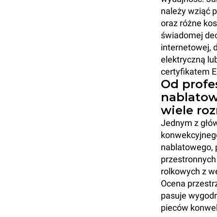
należy wziąć p
oraz różne kos
świadomej decy
internetowej, 
elektryczną lu
certyfikatem 
Od profe
nablatow
wiele ro
Jednym z głów
konwekcyjnego
nablatowego, 
przestronnych
rolkowych z w
Ocena przestrz
pasuje wygodn
pieców konwek