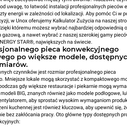
od uwagę, to łatwość instalacji profesjonalnych pieców 
zty energii w zależności od lokalizacji. Aby pomóc Ci w p
zji, w Unox oferujemy Kalkulator Zużycia na naszej stro
dzięki któremu możesz wybrać najbardziej odpowiednią o
b gazową, a nawet wybrać z naszej szerokiej gamy piecó
ENERGY STAR®, największych na świecie.
sjonalnego pieca konwekcyjnego
ego po większe modele, dostępnyc
zmiarów.
nych czynników jest rozmiar profesjonalnego pieca
. Mniejsze lokale mogą skorzystać z kompaktowego m
podczas gdy większe restauracje i piekarnie mogą wym
 modeli BIG, znanych również jako modele podłogowe, l
entylatorem, aby sprostać wysokim wymaganiom produ
eni kuchennej jest również kluczowa, aby upewnić się, 
ie bez zakłócania pracy. Oto główne typy dostępnych pr
cyjnych: