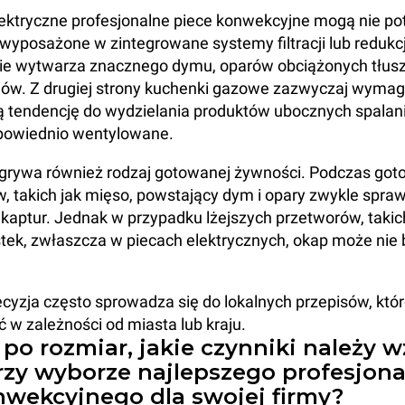
lektryczne profesjonalne piece konwekcyjne mogą nie p
 wyposażone w zintegrowane systemy filtracji lub redukcji 
ie wytwarza znacznego dymu, oparów obciążonych tłus
hów. Z drugiej strony kuchenki gazowe zazwyczaj wymag
 tendencję do wydzielania produktów ubocznych spalani
powiednio wentylowane.
odgrywa również rodzaj gotowanej żywności. Podczas got
w, takich jak mięso, powstający dym i opary zwykle spraw
 kaptur. Jednak w przypadku lżejszych przetworów, takic
stek, zwłaszcza w piecach elektrycznych, okap może nie 
cyzja często sprowadza się do lokalnych przepisów, któ
ć w zależności od miasta lub kraju.
po rozmiar, jakie czynniki należy w
zy wyborze najlepszego profesjon
nwekcyjnego dla swojej firmy?