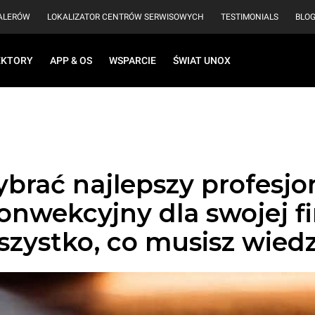
EALERÓW
LOKALIZATOR CENTRÓW SERWISOWYCH
TESTIMONIALS
BLO
EKTORY
APP & OS
WSPARCIE
ŚWIAT UNOX
brać najlepszy profesjo
onwekcyjny dla swojej f
szystko, co musisz wiedz