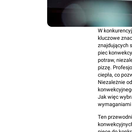
W konkurencyj
kluczowe znac
znajdujących s
piec konwekcy
potraw, niezal
pizzę. Profes
ciepła, co po
Niezależnie od
konwekcyjnego
Jak więc wybra
wymaganiami 
Ten przewodni
konwekcyjnych,
piece do konkr