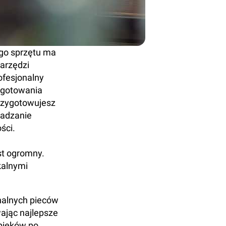
go sprzętu ma
arzędzi
ofesjonalny
 gotowania
przygotowujesz
wadzanie
ści.
st ogromny.
kalnymi
nalnych pieców
wając najlepsze
ypieków po