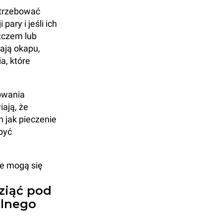
otrzebować
pary i jeśli ich
zczem lub
ają okapu,
a, które
owania
iają, że
h jak pieczenie
być
re mogą się
ziąć pod
alnego