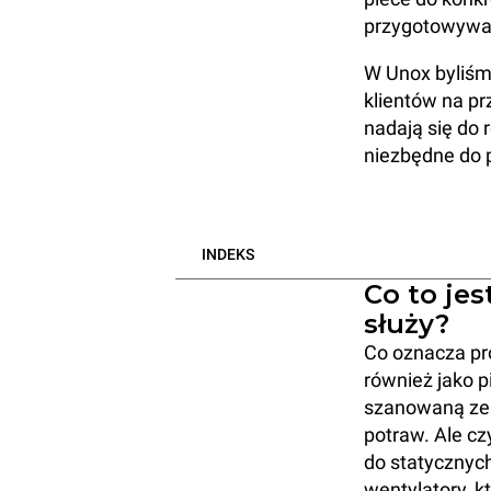
przygotowywan
W Unox byliśm
klientów na pr
nadają się do 
niezbędne do p
INDEKS
Co to je
służy?
Co oznacza pr
również jako p
szanowaną ze 
potraw. Ale cz
do statycznyc
wentylatory, k