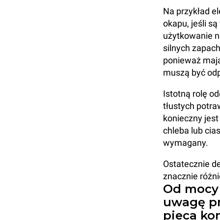
Na przykład e
okapu, jeśli są
użytkowanie n
silnych zapac
ponieważ mają
muszą być od
Istotną rolę 
tłustych potra
konieczny jest
chleba lub cia
wymagany.
Ostatecznie de
znacznie różni
Od mocy 
uwagę pr
pieca ko