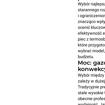
Wybór najleps
starannego ro
i ograniczeni
znacząco wpłyn
ocenić kluczow
efektywność e
piec z termoob
które przygoto
wybrać model, k
budżetu.
Moc: gaz
konwekcyj
Wybór między
zależy w dużej
Tradycyjnie p
stałe wysokie
obecnie prof
wydajność. Ja