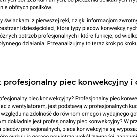
ie obfitych posiłków.
y świadkami z pierwszej ręki, dzięki informacjom zwrot
zestrzeni dziesięcioleci, które typy pieców konwekcyjnych
różnych potrzeb profesjonalnych i które funkcje, od wielk
łynnego działania. Przeanalizujmy to teraz krok po kroku
st profesjonalny piec konwekcyjny i
ofesjonalny piec konwekcyjny? Profesjonalny piec konwe
iec z wentylatorem, jest podstawą w profesjonalnych ku
względu na zdolność do równomiernego i wydajnego g
ym dokładnie jest profesjonalny piec konwekcyjny? W pr
h pieców profesjonalnych, piece konwekcyjne są wypos
tóre cyrkulują gorące powietrze wokół żywności, zapewni