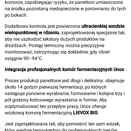
komorze, zapobiegając ryzyku, że panettoni umieszczone
na środku pozostaną niedopieczone w porównaniu do tych
po bokach.
Dodatkowo kontrola jest powierzona
ultracienkiej sondzie
wielopunktowej w rdzeniu
, zaprojektowanej specjalnie tak,
aby nie uszkodzić tekstury dużych produktów na
drożdżach. Postęp termiczny można precyzyjnie
monitorować, zatrzymując się dokładnie, gdy rdzeń
osiągnie 90–94°C.
Integracja profesjonalnych komór fermentacyjnych Unox
Proces produkcji panettone jest długi i delikatny: obejmuje
około 14 godzin pierwszej fermentacji, po których
następuje ponowne wyrabianie, formowanie i kolejne trzy i
pół godziny końcowego wyrastania w formie. Aby
zoptymalizować ten przepływ pracy, Unox oferuje
wózkową komorę fermentacyjną
LIEVOX BIG
.
Jest zaprojektowana tak, aby pomieścić ten sam wózek,
który wejdzie bezpośrednio do profesjonalnych pieców