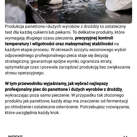
Produkcja panettone i dużych wyrobów z drożdży to ostateczny
test dla każdej cukierni lub piekarni. To delikatne produkty, które
wymagają długiego czasu pieczenia,
precyzyjnej kontroli
temperatury i wilgotności oraz maksymalnej stabilności
na
każdym etapie procesu. W okresach szczytu sezonowego wybór
odpowiedniego profesjonalnego pieca staje się decyzją
strategiczną: gwarantuje spójne wyniki, ogranicza straty,
optymalizuje czas i pozwala zarządzać produkcją bez zwiększania
stresu operacyjnego.
W tym przewodniku wyjaśniamy, jak wybrać najlepszy
profesjonalny piec do panettone i dużych wyrobów z drożdży
,
wykraczając poza samo pieczenie. W przypadku tak złożonego
produktu jak panettone, każdy etap ma znaczenie: od fermentacji
po chłodzenie i ostateczne odwrócenie. Potrzebujesz rozwiązania,
które uwzględnia każdy krok.
INDEKS