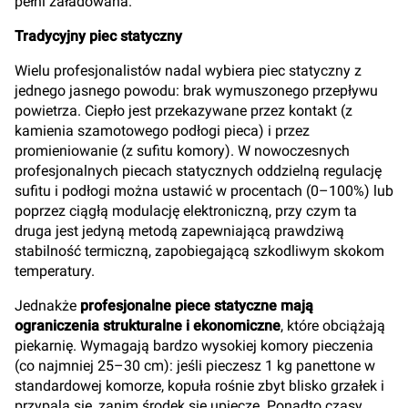
pełni załadowana.
Tradycyjny piec statyczny
Wielu profesjonalistów nadal wybiera piec statyczny z
jednego jasnego powodu: brak wymuszonego przepływu
powietrza. Ciepło jest przekazywane przez kontakt (z
kamienia szamotowego podłogi pieca) i przez
promieniowanie (z sufitu komory). W nowoczesnych
profesjonalnych piecach statycznych oddzielną regulację
sufitu i podłogi można ustawić w procentach (0–100%) lub
poprzez ciągłą modulację elektroniczną, przy czym ta
druga jest jedyną metodą zapewniającą prawdziwą
stabilność termiczną, zapobiegającą szkodliwym skokom
temperatury.
Jednakże
profesjonalne piece statyczne mają
ograniczenia strukturalne i ekonomiczne
, które obciążają
piekarnię. Wymagają bardzo wysokiej komory pieczenia
(co najmniej 25–30 cm): jeśli pieczesz 1 kg panettone w
standardowej komorze, kopuła rośnie zbyt blisko grzałek i
przypala się, zanim środek się upiecze. Ponadto czasy