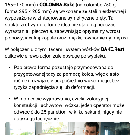
165–170 mm) i
COLOMBA.Bake
(na colombe 750 g,
forma 295 × 205 mm) są wykonane ze stali nierdzewnej i
wyposażone w zintegrowane symetryczne pręty. Ta
struktura utrzymuje formę idealnie stabilną podczas
wyrastania i pieczenia, zapewniając optymalny wzrost
pionowy, idealną kopułę oraz miękki, równomierny miękisz.
W połączeniu z tymi tacami, system wózków
BAKE.Rest
całkowicie rewolucjonizuje obsługę po wypieku:
Papierowa forma pozostaje przymocowana do
przygotowanej tacy za pomocą kolca, więc ciasto
rośnie i rozwija się bezpośrednio wokół niego, bez
ryzyka zapadnięcia się lub deformacji.
W momencie wyjmowania, dzięki izolacyjnej
konstrukcji i uchwytowi wózka, jeden operator może
odwrócić do 25 panettoni w kilka sekund, nigdy nie
dotykając tac ręcznie.