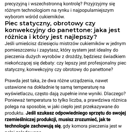
precyzyjną i wszechstronną kontrolę? Przyjrzyjmy się
różnym technologiom na rynku i najpopularniejszym
wyborom wśród cukierników.
Piec statyczny, obrotowy czy
konwekcyjny do panettone: jaka jest
różnica i który jest najlepszy?
Jeśli umieścisz dziesięciu mistrzów cukierników w jednym
pomieszczeniu i zapytasz, który system jest idealny do
pieczenia dużych wyrobów z drożdży, będziesz świadkiem
niekończącej się debaty: czy lepszy jest profesjonalny piec
statyczny, konwekcyjny czy obrotowy do panettone?
Prawda jest taka, że dwa różne urządzenia, nawet
ustawione na dokładnie tę samą temperaturę na
wyświetlaczu, często dają zupełnie inne wyniki. Dlaczego?
Ponieważ temperatura to tylko liczba, a prawdziwa różnica
polega na sposobie, w jaki ciepło jest przekazywane do
produktu.
Jeśli szukasz odpowiedniego sprzętu do swojej
rzemieślniczej produkcji, musisz zrozumieć, jak te
technologie zachowują się
, gdy komora pieczenia jest w