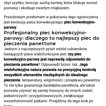
zbyt szybko, tworząc suchą barierę, która blokuje wzrost
pionowy i skutkuje zwartym miękiszem.
Prawdziwym przełomem w pokonaniu tego ograniczenia
jest ewolucja pieca konwekcyjnego
: piec konwekcyjno-
parowy
.
Profesjonalny piec konwekcyjno-
parowy: dlaczego to najlepszy piec do
pieczenia panettone
Jednym z najczęstszych pytań wśród cukierników
badających piece wielofunkcyjne jest:
czy piec
konwekcyjno-parowy jest naprawdę odpowiedni do
pieczenia panettone
? Odpowiedź brzmi: tak.
Jego
wielofunkcyjna natura pozwala na precyzyjną kontrolę
wszystkich elementów niezbędnych do idealnego
pieczenia
: temperatury, wilgotności i przepływu powietrza.
To nie tylko gwarantuje bezbłędne panettone, ale także
pozwala używać tej samej maszyny do innych zadań
piekarniczych i przygotowawczych, zwiększając
wszechstronność piekarni. Przejdźmy do tego krok po