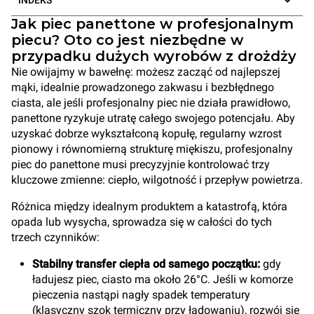
Jak piec panettone w profesjonalnym
piecu? Oto co jest niezbędne w
przypadku dużych wyrobów z drożdży
Nie owijajmy w bawełnę: możesz zacząć od najlepszej
mąki, idealnie prowadzonego zakwasu i bezbłędnego
ciasta, ale jeśli profesjonalny piec nie działa prawidłowo,
panettone ryzykuje utratę całego swojego potencjału. Aby
uzyskać dobrze wykształconą kopułę, regularny wzrost
pionowy i równomierną strukturę miękiszu, profesjonalny
piec do panettone musi precyzyjnie kontrolować trzy
kluczowe zmienne: ciepło, wilgotność i przepływ powietrza.
Różnica między idealnym produktem a katastrofą, która
opada lub wysycha, sprowadza się w całości do tych
trzech czynników:
Stabilny transfer ciepła od samego początku:
gdy
ładujesz piec, ciasto ma około 26°C. Jeśli w komorze
pieczenia nastąpi nagły spadek temperatury
(klasyczny szok termiczny przy ładowaniu), rozwój się