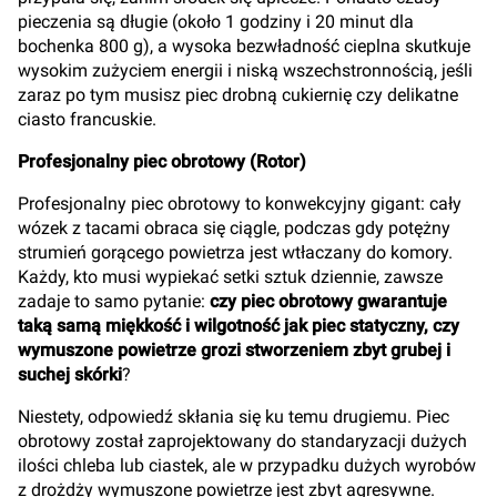
pieczenia są długie (około 1 godziny i 20 minut dla
bochenka 800 g), a wysoka bezwładność cieplna skutkuje
wysokim zużyciem energii i niską wszechstronnością, jeśli
zaraz po tym musisz piec drobną cukiernię czy delikatne
ciasto francuskie.
Profesjonalny piec obrotowy (Rotor)
Profesjonalny piec obrotowy to konwekcyjny gigant: cały
wózek z tacami obraca się ciągle, podczas gdy potężny
strumień gorącego powietrza jest wtłaczany do komory.
Każdy, kto musi wypiekać setki sztuk dziennie, zawsze
zadaje to samo pytanie:
czy piec obrotowy gwarantuje
taką samą miękkość i wilgotność jak piec statyczny, czy
wymuszone powietrze grozi stworzeniem zbyt grubej i
suchej skórki
?
Niestety, odpowiedź skłania się ku temu drugiemu. Piec
obrotowy został zaprojektowany do standaryzacji dużych
ilości chleba lub ciastek, ale w przypadku dużych wyrobów
z drożdży wymuszone powietrze jest zbyt agresywne.