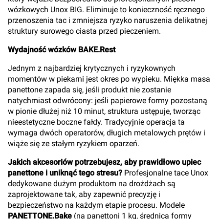
wózkowych Unox BIG. Eliminuje to konieczność ręcznego
przenoszenia tac i zmniejsza ryzyko naruszenia delikatnej
struktury surowego ciasta przed pieczeniem.
Wydajność wózków BAKE.Rest
Jednym z najbardziej krytycznych i ryzykownych
momentów w piekarni jest okres po wypieku. Miękka masa
panettone zapada się, jeśli produkt nie zostanie
natychmiast odwrócony: jeśli papierowe formy pozostaną
w pionie dłużej niż 10 minut, struktura ustępuje, tworząc
nieestetyczne boczne fałdy. Tradycyjnie operacja ta
wymaga dwóch operatorów, długich metalowych prętów i
wiąże się ze stałym ryzykiem oparzeń.
Jakich akcesoriów potrzebujesz, aby prawidłowo upiec
panettone i uniknąć tego stresu?
Profesjonalne tace Unox
dedykowane dużym produktom na drożdżach są
zaprojektowane tak, aby zapewnić precyzję i
bezpieczeństwo na każdym etapie procesu. Modele
PANETTONE.Bake
(na panettoni 1 kg, średnica formy