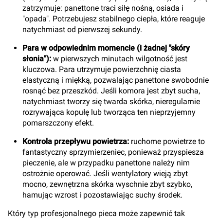
zatrzymuje: panettone traci siłę nośną, osiada i
"opada". Potrzebujesz stabilnego ciepła, które reaguje
natychmiast od pierwszej sekundy.
Para w odpowiednim momencie (i żadnej "skóry
słonia"):
w pierwszych minutach wilgotność jest
kluczowa. Para utrzymuje powierzchnię ciasta
elastyczną i miękką, pozwalając panettone swobodnie
rosnąć bez przeszkód. Jeśli komora jest zbyt sucha,
natychmiast tworzy się twarda skórka, nieregularnie
rozrywająca kopułę lub tworząca ten nieprzyjemny
pomarszczony efekt.
Kontrola przepływu powietrza:
ruchome powietrze to
fantastyczny sprzymierzeniec, ponieważ przyspiesza
pieczenie, ale w przypadku panettone należy nim
ostrożnie operować. Jeśli wentylatory wieją zbyt
mocno, zewnętrzna skórka wyschnie zbyt szybko,
hamując wzrost i pozostawiając suchy środek.
Który typ profesjonalnego pieca może zapewnić tak