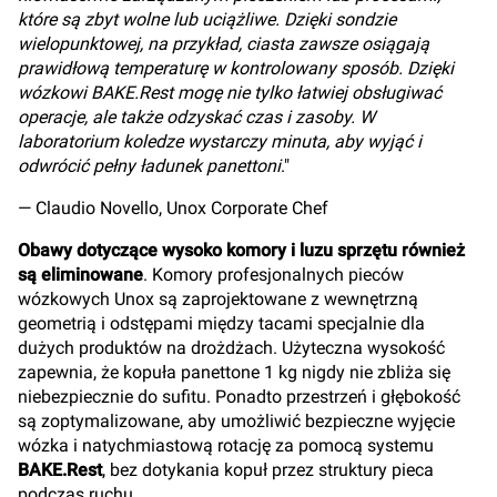
które są zbyt wolne lub uciążliwe. Dzięki sondzie
wielopunktowej, na przykład, ciasta zawsze osiągają
prawidłową temperaturę w kontrolowany sposób. Dzięki
wózkowi BAKE.Rest mogę nie tylko łatwiej obsługiwać
operacje, ale także odzyskać czas i zasoby. W
laboratorium koledze wystarczy minuta, aby wyjąć i
odwrócić pełny ładunek panettoni
."
— Claudio Novello, Unox Corporate Chef
Obawy dotyczące wysoko komory i luzu sprzętu również
są eliminowane
. Komory profesjonalnych pieców
wózkowych Unox są zaprojektowane z wewnętrzną
geometrią i odstępami między tacami specjalnie dla
dużych produktów na drożdżach. Użyteczna wysokość
zapewnia, że kopuła panettone 1 kg nigdy nie zbliża się
niebezpiecznie do sufitu. Ponadto przestrzeń i głębokość
są zoptymalizowane, aby umożliwić bezpieczne wyjęcie
wózka i natychmiastową rotację za pomocą systemu
BAKE.Rest
, bez dotykania kopuł przez struktury pieca
podczas ruchu.