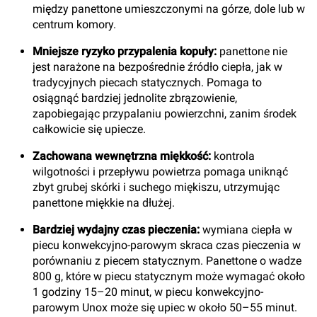
między panettone umieszczonymi na górze, dole lub w
centrum komory.
Mniejsze ryzyko przypalenia kopuły:
panettone nie
jest narażone na bezpośrednie źródło ciepła, jak w
tradycyjnych piecach statycznych. Pomaga to
osiągnąć bardziej jednolite zbrązowienie,
zapobiegając przypalaniu powierzchni, zanim środek
całkowicie się upiecze.
Zachowana wewnętrzna miękkość:
kontrola
wilgotności i przepływu powietrza pomaga uniknąć
zbyt grubej skórki i suchego miękiszu, utrzymując
panettone miękkie na dłużej.
Bardziej wydajny czas pieczenia:
wymiana ciepła w
piecu konwekcyjno-parowym skraca czas pieczenia w
porównaniu z piecem statycznym. Panettone o wadze
800 g, które w piecu statycznym może wymagać około
1 godziny 15–20 minut, w piecu konwekcyjno-
parowym Unox może się upiec w około 50–55 minut.