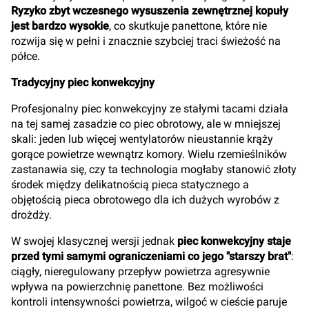
Ryzyko zbyt wczesnego wysuszenia zewnętrznej kopuły
jest bardzo wysokie
, co skutkuje panettone, które nie
rozwija się w pełni i znacznie szybciej traci świeżość na
półce.
Tradycyjny piec konwekcyjny
Profesjonalny piec konwekcyjny ze stałymi tacami działa
na tej samej zasadzie co piec obrotowy, ale w mniejszej
skali: jeden lub więcej wentylatorów nieustannie krąży
gorące powietrze wewnątrz komory. Wielu rzemieślników
zastanawia się, czy ta technologia mogłaby stanowić złoty
środek między delikatnością pieca statycznego a
objętością pieca obrotowego dla ich dużych wyrobów z
drożdży.
W swojej klasycznej wersji jednak
piec konwekcyjny staje
przed tymi samymi ograniczeniami co jego "starszy brat"
:
ciągły, nieregulowany przepływ powietrza agresywnie
wpływa na powierzchnię panettone. Bez możliwości
kontroli intensywności powietrza, wilgoć w cieście paruje