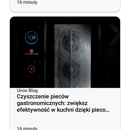
16
minuty
Unox Blog
Czyszczenie pieców
gastronomicznych: zwiększ
efektywność w kuchni dzięki piecom
z funkcją samoczyszczenia,
najlepszym środkom czyszczącym i
16
minuty
praktycznym wskazówkom