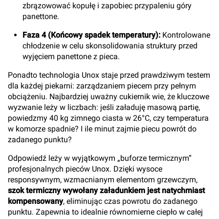
zbrązowować kopułę i zapobiec przypaleniu góry
panettone.
Faza 4 (Końcowy spadek temperatury):
Kontrolowane
chłodzenie w celu skonsolidowania struktury przed
wyjęciem panettone z pieca.
Ponadto technologia Unox staje przed prawdziwym testem
dla każdej piekarni: zarządzaniem piecem przy pełnym
obciążeniu. Najbardziej uważny cukiernik wie, że kluczowe
wyzwanie leży w liczbach: jeśli załaduję masową partię,
powiedzmy 40 kg zimnego ciasta w 26°C, czy temperatura
w komorze spadnie? I ile minut zajmie piecu powrót do
zadanego punktu?
Odpowiedź leży w wyjątkowym „buforze termicznym”
profesjonalnych pieców Unox. Dzięki wysoce
responsywnym, wzmacnianym elementom grzewczym,
szok termiczny wywołany załadunkiem jest natychmiast
kompensowany
, eliminując czas powrotu do zadanego
punktu. Zapewnia to idealnie równomierne ciepło w całej