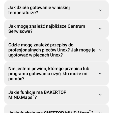
Jak działa gotowanie w niskiej
™
temperaturze?
™
Unox Casa
™
Jak mogę znaleźć najbliższe Centrum
Serwisowe?
Gdzie mogę znaleźć przepisy do
profesjonalnych pieców Unox? Jak mogę je
ugotować w piecach Unox?
™
Nie jestem pewien, którego przepisu lub
programu gotowania użyć, kto może mi
pomóc?
®
Jakie funkcje ma BAKERTOP
™
MIND.Maps
?
Data Driven
Corporate Chefs
Cooking
™
Corporate Chef
cooking.support@unox.com
™
Jakie funkcje ma CHEFTOP MIND.Maps
?