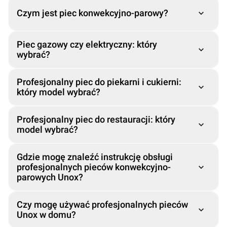
Czym jest piec konwekcyjno-parowy?
Piec gazowy czy elektryczny: który
wybrać?
™
Profesjonalny piec do piekarni i cukierni:
który model wybrać?
™
™
Profesjonalny piec do restauracji: który
model wybrać?
™
™
™
Gdzie mogę znaleźć instrukcję obsługi
profesjonalnych pieców konwekcyjno-
parowych Unox?
Czy mogę używać profesjonalnych pieców
Unox w domu?
™
®