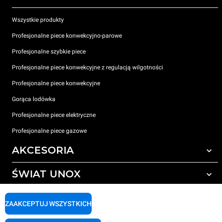
Wszystkie produkty
Profesjonalne piece konwekcyjno-parowe
Profesjonalne szybkie piece
Profesjonalne piece konwekcyjne z regulacją wilgotności
Profesjonalne piece konwekcyjne
Gorąca lodówka
Profesjonalne piece elektryczne
Profesjonalne piece gazowe
AKCESORIA
ŚWIAT UNOX
Wszystkie akcesoria
Detergenty do czyszczenia automatycznego
WSPARCIE
Nasze biura na świecie
ZAAKCEPTUJ WSZYSTKICH
Detergenty do ręcznego mycia
Uzdatnianie wody z filtrem żywicznym
Gwarancja Unox