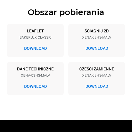
Obszar pobierania
Specyfikacje blach
Liczba blach
Rozmiary blach
3
460x330
LEAFLET
ŚCIĄGNIJ 2D
BAKERLUX CLASSIC
XENA-03HS-MALV
Rozstaw blach
75 mm
DOWNLOAD
DOWNLOAD
Zasilanie
DANE TECHNICZNE
CZĘŚCI ZAMIENNE
XENA-03HS-MALV
XENA-03HS-MALV
Napięcie
Moc elektryczna
230V 1N~
3 kW
DOWNLOAD
DOWNLOAD
Częstotliwość
Typ wtyczki
50 / 60 Hz
Schuko | H07RN-F