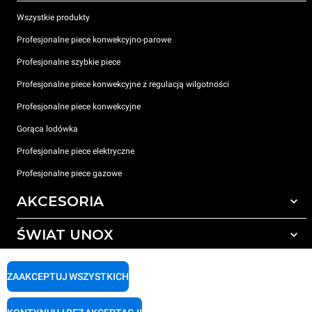
Wszystkie produkty
Profesjonalne piece konwekcyjno-parowe
Profesjonalne szybkie piece
Profesjonalne piece konwekcyjne z regulacją wilgotności
Profesjonalne piece konwekcyjne
Gorąca lodówka
Profesjonalne piece elektryczne
Profesjonalne piece gazowe
AKCESORIA
ŚWIAT UNOX
Wszystkie akcesoria
Detergenty do czyszczenia automatycznego
WSPARCIE
Nasze biura na świecie
ZAAKCEPTUJ WSZYSTKICH
Detergenty do ręcznego mycia
Uzdatnianie wody z filtrem żywicznym
Gwarancja Unox