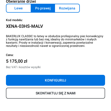
Otwieranie drzwi
Lewe
Po prawej
Rozwijana
Kod modelu:
XENA-03HS-MALV
BAKERLUX CLASSIC to łatwy w obsłudze profesjonalny piec konwekcyjny
z funkcją nawilżania lub bez niej, idealny do minimarketów i małych
kawiarni. Prosty w instalacji i konserwacji, zapewnia powtarzalne
rezultaty i niezawodność nawet w ograniczonej przestrzeni.
Cena:
5 175,00 zł
Bez VAT i kosztów wysyłki
KONFIGURUJ
SKONTAKTUJ SIĘ Z NAMI