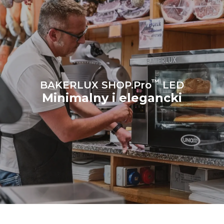
™
BAKERLUX SHOP.Pro
LED
Minimalny i elegancki