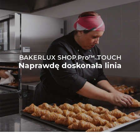
mieszanki energetycznej
sieci, do której jest
podłączony; te ostatnie
można wyeliminować,
wybierając zakup energii
produkowanej ze źródeł
odnawialnych.
Greenhouse
Gas Protocol
BAKERLUX SHOP.Pro™ TOUCH
Naprawdę doskonała linia