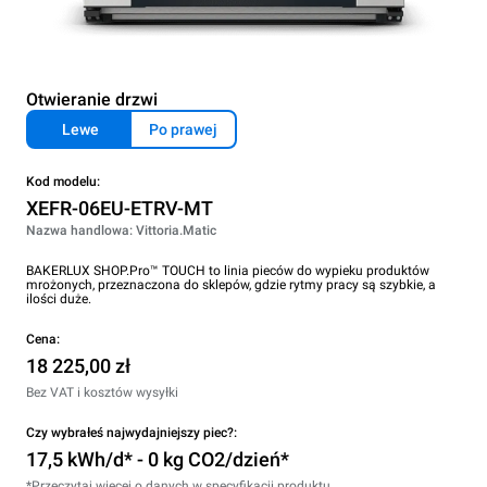
Otwieranie drzwi
Lewe
Po prawej
Kod modelu:
XEFR-06EU-ETRV-MT
Nazwa handlowa: Vittoria.Matic
BAKERLUX SHOP.Pro™ TOUCH to linia pieców do wypieku produktów
mrożonych, przeznaczona do sklepów, gdzie rytmy pracy są szybkie, a
ilości duże.
Cena:
18 225,00 zł
Bez VAT i kosztów wysyłki
Czy wybrałeś najwydajniejszy piec?:
17,5 kWh/d* - 0 kg CO2/dzień*
*Przeczytaj więcej o danych w specyfikacji produktu.