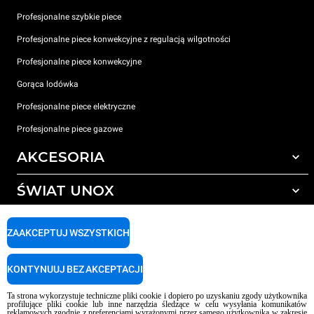
Profesjonalne szybkie piece
Profesjonalne piece konwekcyjne z regulacją wilgotności
Profesjonalne piece konwekcyjne
Gorąca lodówka
Profesjonalne piece elektryczne
Profesjonalne piece gazowe
AKCESORIA
ŚWIAT UNOX
Wszystkie akcesoria
Detergenty do czyszczenia automatycznego
WSPARCIE
Nasze biura na świecie
ZAAKCEPTUJ WSZYSTKICH
Detergenty do ręcznego mycia
Uzdatnianie wody z filtrem żywicznym
Gwarancja Unox
KONTYNUUJ BEZ AKCEPTACJI
Uzdatnianie wody metodą odwróconej osmozy
LOKALIZATOR DEALERÓW
Ta strona wykorzystuje techniczne pliki cookie i dopiero po uzyskaniu zgody użytkownika
LOKALIZATOR CENTRÓW SERWISOWYCH
profilujące pliki cookie lub inne narzędzia śledzące w celu wysyłania komunikatów
reklamowych zgodnie z preferencjami wyrażonymi przez samego użytkownika w zakresie