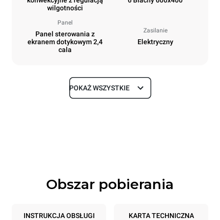
konwekcyjne z regulacją
6 Blachy 600x400
wilgotności
Panel
Zasilanie
Panel sterowania z
ekranem dotykowym 2,4
Elektryczny
cala
POKAŻ WSZYSTKIE
Rozmiar
Szerokość
Głębokość
800 mm
811 mm
Wysokość
Waga
682 mm
72 kg
Obszar pobierania
Specyfikacje blach
Liczba blach
Rozmiary blach
6
600x400
INSTRUKCJA OBSŁUGI
KARTA TECHNICZNA