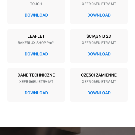
TOUCH
XEFR-06EU-ETRV-MT
Rozstaw blach
75 mm
DOWNLOAD
DOWNLOAD
Zasilanie
LEAFLET
ŚCIĄGNIJ 2D
BAKERLUX SHOP.Pro™
XEFR-06EU-ETRV-MT
Napięcie
Moc elektryczna
380-415V 3N~ / 220-240V
9.5 kW
DOWNLOAD
DOWNLOAD
3~
Częstotliwość
Typ wtyczki
50 / 60 Hz
NIE ZAWIERA
DANE TECHNICZNE
CZĘŚCI ZAMIENNE
XEFR-06EU-ETRV-MT
XEFR-06EU-ETRV-MT
DOWNLOAD
DOWNLOAD
*
Zużycie w kwh i emisja co2
Zużycie w kWh
Emisje CO2
17,5 kWh/d
0 kg CO2/dzień
Oszacowanie obejmuje
tylko bezpośrednie emisje
wyprodukowane przez piec.
Emisje pośrednie zależą od