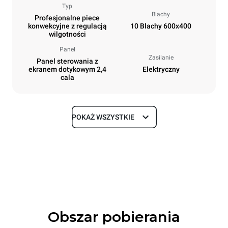
Typ
Blachy
Profesjonalne piece
konwekcyjne z regulacją
10 Blachy 600x400
wilgotności
Panel
Zasilanie
Panel sterowania z
ekranem dotykowym 2,4
Elektryczny
cala
POKAŻ WSZYSTKIE
Rozmiar
Szerokość
Głębokość
800 mm
811 mm
Wysokość
Waga
952 mm
96 kg
Obszar pobierania
Specyfikacje blach