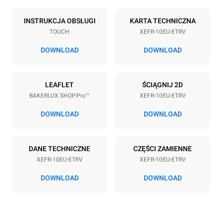
Liczba blach
Rozmiary blach
10
600x400
INSTRUKCJA OBSŁUGI
KARTA TECHNICZNA
TOUCH
XEFR-10EU-ETRV
Rozstaw blach
75 mm
DOWNLOAD
DOWNLOAD
Zasilanie
LEAFLET
ŚCIĄGNIJ 2D
BAKERLUX SHOP.Pro™
XEFR-10EU-ETRV
Napięcie
Moc elektryczna
380-415V 3N~ / 220-240V
15,5 kW
DOWNLOAD
DOWNLOAD
3~
Częstotliwość
Typ wtyczki
50 / 60 Hz
NIE ZAWIERA
DANE TECHNICZNE
CZĘŚCI ZAMIENNE
XEFR-10EU-ETRV
XEFR-10EU-ETRV
DOWNLOAD
DOWNLOAD
*
Zużycie w kwh i emisja co2
Zużycie w kWh
Emisje CO2
27,1 kWh/d
0 kg CO2/dzień
Oszacowanie obejmuje