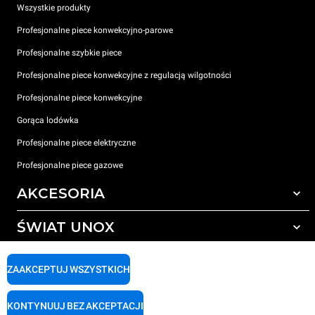
Wszystkie produkty
Profesjonalne piece konwekcyjno-parowe
Profesjonalne szybkie piece
Profesjonalne piece konwekcyjne z regulacją wilgotności
Profesjonalne piece konwekcyjne
Gorąca lodówka
Profesjonalne piece elektryczne
Profesjonalne piece gazowe
AKCESORIA
ŚWIAT UNOX
Wszystkie akcesoria
Detergenty do czyszczenia automatycznego
WSPARCIE
Nasze biura na świecie
ZAAKCEPTUJ WSZYSTKICH
Detergenty do ręcznego mycia
Uzdatnianie wody z filtrem żywicznym
Gwarancja Unox
KONTYNUUJ BEZ AKCEPTACJI