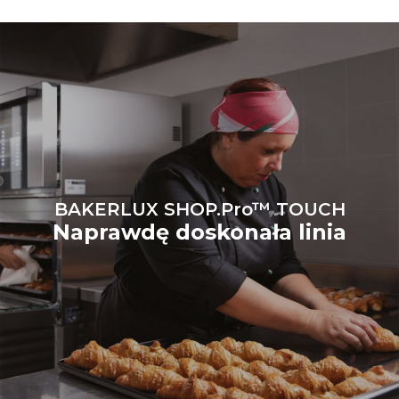
tylko bezpośrednie emisje
wyprodukowane przez piec.
Emisje pośrednie zależą od
mieszanki energetycznej
sieci, do której jest
podłączony; te ostatnie
można wyeliminować,
wybierając zakup energii
produkowanej ze źródeł
odnawialnych.
Greenhouse
Gas Protocol
BAKERLUX SHOP.Pro™ TOUCH
Naprawdę doskonała linia