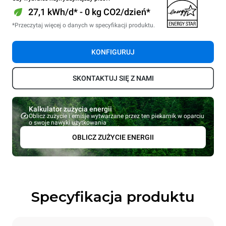
27,1 kWh/d* - 0 kg CO2/dzień*
*Przeczytaj więcej o danych w specyfikacji produktu.
KONFIGURUJ
SKONTAKTUJ SIĘ Z NAMI
Kalkulator zużycia energii
Oblicz zużycie i emisje wytwarzane przez ten piekarnik w oparciu
o swoje nawyki użytkowania
OBLICZ ZUŻYCIE ENERGII
Specyfikacja produktu