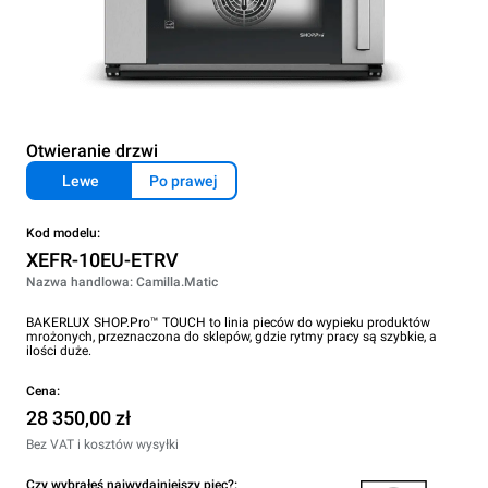
Otwieranie drzwi
Lewe
Po prawej
Kod modelu:
XEFR-10EU-ETRV
Nazwa handlowa: Camilla.Matic
BAKERLUX SHOP.Pro™ TOUCH to linia pieców do wypieku produktów
mrożonych, przeznaczona do sklepów, gdzie rytmy pracy są szybkie, a
ilości duże.
Cena:
28 350,00 zł
Bez VAT i kosztów wysyłki
Czy wybrałeś najwydajniejszy piec?: