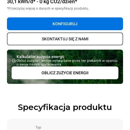
30,1 kWh/d* - 0 kg CO2/dzień*
*Przeczytaj więcej o danych w specyfikacji produktu.
KONFIGURUJ
SKONTAKTUJ SIĘ Z NAMI
Kalkulator zużycia energii
Oblicz zużycie i emisje wytwarzane przez ten piekarnik w oparciu
o swoje nawyki użytkowania
OBLICZ ZUŻYCIE ENERGII
Specyfikacja produktu
Typ