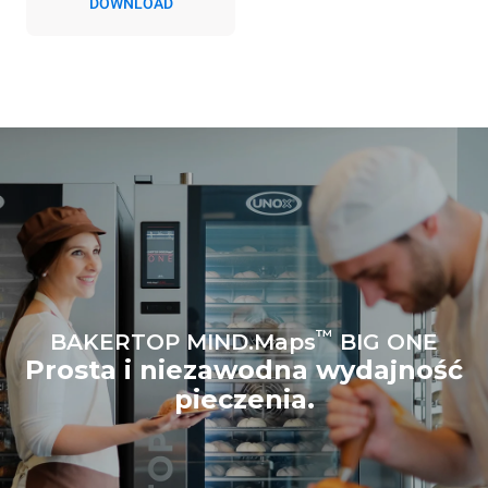
DOWNLOAD
Emisje pośrednie zależą od
mieszanki energetycznej
sieci, do której jest
podłączony; te ostatnie
można wyeliminować,
wybierając zakup energii
produkowanej ze źródeł
odnawialnych.
Greenhouse
Gas Protocol
™
BAKERTOP MIND.Maps
BIG ONE
Prosta i niezawodna wydajność
pieczenia.