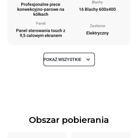
Blachy
Profesjonalne piece
konwekcyjno-parowe na
16 Blachy 600x400
kółkach
Panel
Zasilanie
Panel sterowania touch z
Elektryczny
9,5 calowym ekranem
POKAŻ WSZYSTKIE
Rozmiar
Szerokość
Głębokość
892 mm
925 mm
Wysokość
Waga
1875 mm
262 kg
Obszar pobierania
Specyfikacje blach
Liczba blach
Rozmiary blach
16
600x400