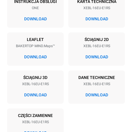
INSTRUKCJA OBSŁUGI
KARTA TECHNICZNA
ONE
XEBL-16EU-E1RS
Rozstaw blach
81.5 mm
DOWNLOAD
DOWNLOAD
Zasilanie
LEAFLET
ŚCIĄGNIJ 2D
BAKERTOP MIND.Maps™
XEBL-16EU-E1RS
Napięcie
Moc elektryczna
380-415V 3N~ / 220-240V
35,5 kW
DOWNLOAD
DOWNLOAD
3~
Częstotliwość
Typ wtyczki
50 / 60 Hz
NIE ZAWIERA
ŚCIĄGNIJ 3D
DANE TECHNICZNE
XEBL-16EU-E1RS
XEBL-16EU-E1RS
DOWNLOAD
DOWNLOAD
*
Zużycie w kwh i emisja co2
Zużycie w kWh
Emisje CO2
CZĘŚCI ZAMIENNE
30,1 kWh/d
0 kg CO2/dzień
Oszacowanie obejmuje
XEBL-16EU-E1RS
tylko bezpośrednie emisje
wyprodukowane przez piec.