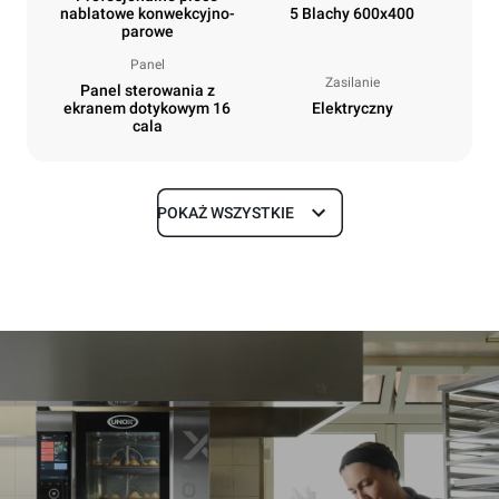
nablatowe konwekcyjno-
5 Blachy 600x400
parowe
Panel
Zasilanie
Panel sterowania z
ekranem dotykowym 16
Elektryczny
cala
POKAŻ WSZYSTKIE
Rozmiar
Szerokość
Głębokość
860 mm
1018 mm
Wysokość
Waga
789 mm
100 kg
Specyfikacje blach
Liczba blach
Rozmiary blach
5
600x400