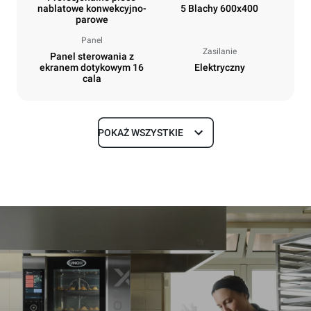
nablatowe konwekcyjno-
5 Blachy 600x400
parowe
Panel
Zasilanie
Panel sterowania z
ekranem dotykowym 16
Elektryczny
cala
POKAŻ WSZYSTKIE
Rozmiar
Szerokość
Głębokość
860 mm
1018 mm
Wysokość
Waga
789 mm
100 kg
Specyfikacje blach
Liczba blach
Rozmiary blach
5
600x400