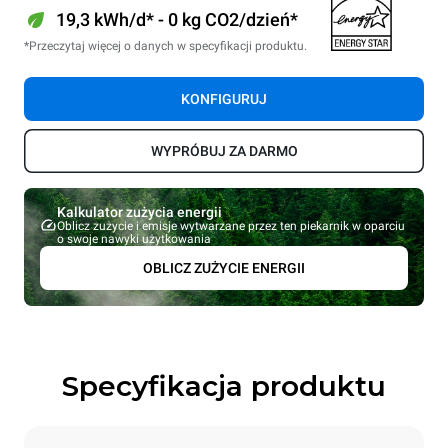
19,3 kWh/d* - 0 kg CO2/dzień*
*Przeczytaj więcej o danych w specyfikacji produktu.
KONFIGURUJ
WYPRÓBUJ ZA DARMO
Kalkulator zużycia energii
Oblicz zużycie i emisje wytwarzane przez ten piekarnik w oparciu
o swoje nawyki użytkowania
OBLICZ ZUŻYCIE ENERGII
Specyfikacja produktu