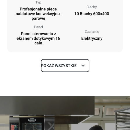
Typ
Blachy
Profesjonalne piece
nablatowe konwekcyjno-
10 Blachy 600x400
parowe
Panel
Zasilanie
Panel sterowania z
ekranem dotykowym 16
Elektryczny
cala
POKAŻ WSZYSTKIE
Rozmiar
Szerokość
Głębokość
860 mm
1018 mm
Wysokość
Waga
1219 mm
178 kg
Specyfikacje blach