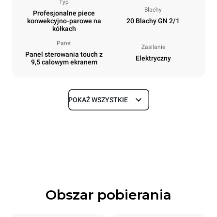
Typ
Blachy
Profesjonalne piece
konwekcyjno-parowe na
20 Blachy GN 2/1
kółkach
Panel
Zasilanie
Panel sterowania touch z
Elektryczny
9,5 calowym ekranem
POKAŻ WSZYSTKIE
Rozmiar
Szerokość
Głębokość
892 mm
1164 mm
Wysokość
Waga
1875 mm
339 kg
Obszar pobierania
Specyfikacje blach
Liczba blach
Rozmiary blach