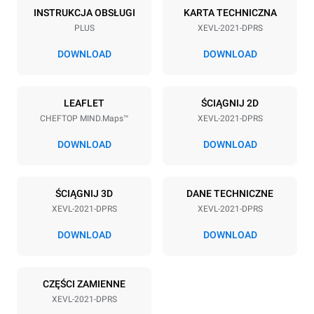
20
GN 2/1
INSTRUKCJA OBSŁUGI
KARTA TECHNICZNA
PLUS
XEVL-2021-DPRS
Rozstaw blach
67 mm
DOWNLOAD
DOWNLOAD
Zasilanie
LEAFLET
ŚCIĄGNIJ 2D
CHEFTOP MIND.Maps™
XEVL-2021-DPRS
Napięcie
Moc elektryczna
220-240V 3~
65 kW
DOWNLOAD
DOWNLOAD
Częstotliwość
Typ wtyczki
50 / 60 Hz
NIE ZAWIERA
ŚCIĄGNIJ 3D
DANE TECHNICZNE
XEVL-2021-DPRS
XEVL-2021-DPRS
*
Zużycie w kwh i emisja co2
DOWNLOAD
DOWNLOAD
Zużycie w kWh
Emisje CO2
308 kWh/d
0 kg CO2/dzień
CZĘŚCI ZAMIENNE
Oszacowanie obejmuje
tylko bezpośrednie emisje
XEVL-2021-DPRS
wyprodukowane przez piec.