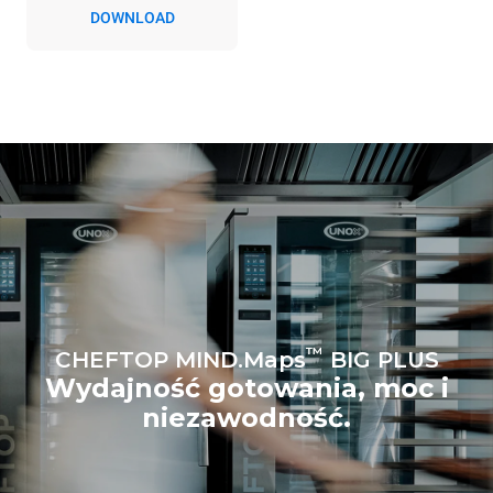
Emisje pośrednie zależą od
DOWNLOAD
mieszanki energetycznej
sieci, do której jest
podłączony; te ostatnie
można wyeliminować,
wybierając zakup energii
produkowanej ze źródeł
odnawialnych.
Greenhouse
Gas Protocol
Oszacowanie obliczone przy
Oszacowanie obliczone przy
założeniu codziennego
założeniu następujących
użytkowania pieca (365 dni w
cotygodniowych programów
roku):
mycia (52 tygodnie/rok):
6 pełnych załadunków
7 długich programów mycia
pieczonych kurczaków
6 pełnych załadunków
potraw gotowanych na
parze
™
CHEFTOP MIND.Maps
BIG PLUS
Wydajność gotowania, moc i
niezawodność.