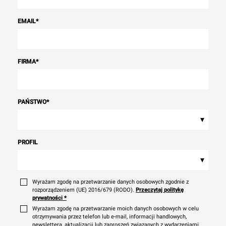
EMAIL
*
FIRMA
*
PAŃSTWO
*
▾
PROFIL
▾
Wyrażam zgodę na przetwarzanie danych osobowych zgodnie z
rozporządzeniem (UE) 2016/679 (RODO).
Przeczytaj politykę
prywatności
*
Wyrażam zgodę na przetwarzanie moich danych osobowych w celu
otrzymywania przez telefon lub e-mail, informacji handlowych,
newslettera, aktualizacji lub zaproszeń związanych z wydarzeniami,