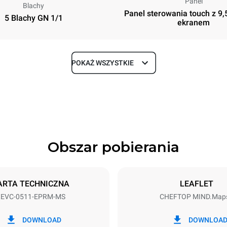
Panel
Blachy
Panel sterowania touch z 9
5 Blachy GN 1/1
ekranem
POKAŻ WSZYSTKIE
Głębokość
783 mm
Obszar pobierania
Rozmiary blach
GN 1/1
ARTA TECHNICZNA
LEAFLET
EVC-0511-EPRM-MS
CHEFTOP MIND.Map
Moc elektryczna
~ / 220-240V 3~ / 220-240V
9,3 kW
DOWNLOAD
DOWNLOA