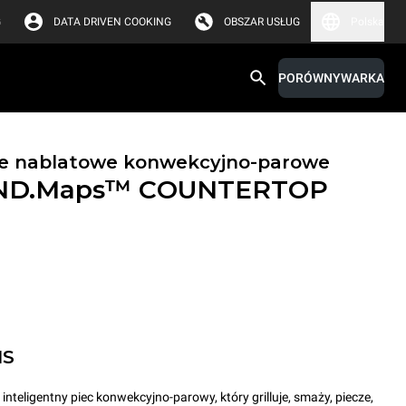
G
DATA DRIVEN COOKING
OBSZAR USŁUG
Polska
PORÓWNYWARKA
ce nablatowe konwekcyjno-parowe
ND.Maps™ COUNTERTOP
MS
ligentny piec konwekcyjno-parowy, który grilluje, smaży, piecze,