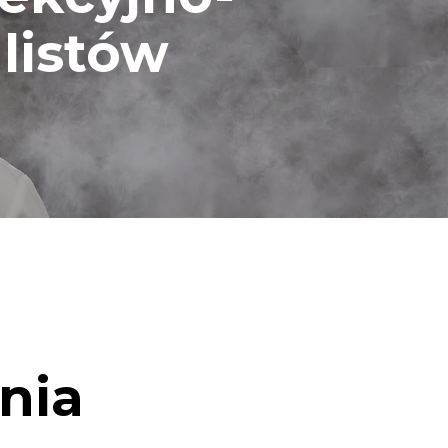
listów
nia