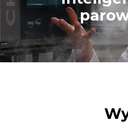
parow
Wy