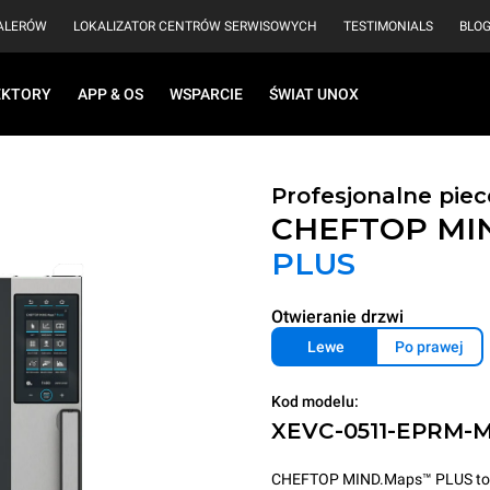
EALERÓW
LOKALIZATOR CENTRÓW SERWISOWYCH
TESTIMONIALS
BLO
EKTORY
APP & OS
WSPARCIE
ŚWIAT UNOX
Profesjonalne pie
CHEFTOP MI
PLUS
Otwieranie drzwi
Lewe
Po prawej
Kod modelu:
XEVC-0511-EPRM-
CHEFTOP MIND.Maps™ PLUS to inte