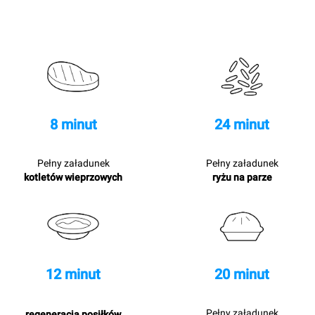
8 minut
24 minut
Pełny załadunek
Pełny załadunek
kotletów wieprzowych
ryżu na parze
12 minut
20 minut
Pełny załadunek
regeneracja posiłków