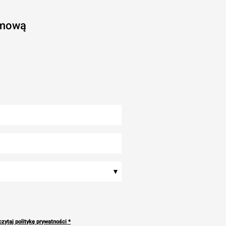
rmową
▾
zytaj politykę prywatności
*