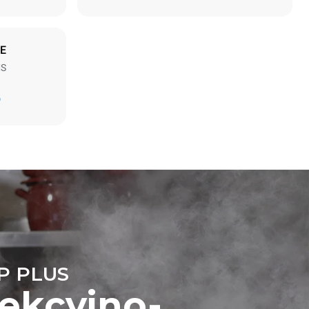
E
MS
Oszacowanie obliczone przy założeniu
D
codziennego użytkowania pieca (300 dni w roku):
6 lekkich załadunków pieczonych
kurczaków (20% załadunku)
ezpośrednie
1 pełny załadunek pieczonych ziemniaków
iec. Emisje
3 pełne załadunki parowarów
2 godziny przy pustym piecu w
est
temperaturze 180 °C
p energii
ialnych.
P PLUS
ekcyjno-