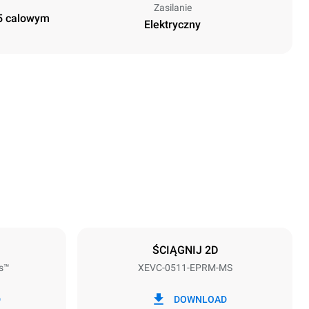
Zasilanie
,5 calowym
Elektryczny
Wysokość
675 mm
Rozstaw blach
67 mm
ŚCIĄGNIJ 2D
s™
XEVC-0511-EPRM-MS
Częstotliwość
50 / 60 Hz
D
DOWNLOAD