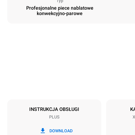
Typ
Profesjonalne piece nablatowe
konwekcyjno-parowe
Rozmiar
Szerokość
750 mm
Waga
70 kg
Specyfikacje blach
Liczba blach
5
INSTRUKCJA OBSŁUGI
K
PLUS
X
Zasilanie
Napięcie
380-415V 3N
DOWNLOAD