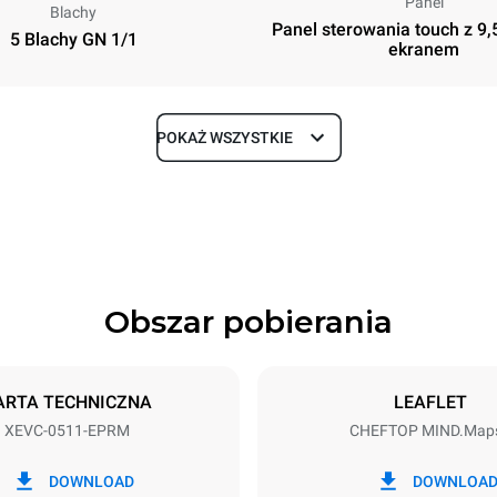
Panel
Blachy
Panel sterowania touch z 9
5 Blachy GN 1/1
ekranem
POKAŻ WSZYSTKIE
Głębokość
783 mm
Obszar pobierania
Rozmiary blach
GN 1/1
ARTA TECHNICZNA
LEAFLET
XEVC-0511-EPRM
CHEFTOP MIND.Map
Moc elektryczna
~ / 220-240V 3~ / 220-240V
9,4 kW / 9,4 kW / 9,4 kW
DOWNLOAD
DOWNLOA