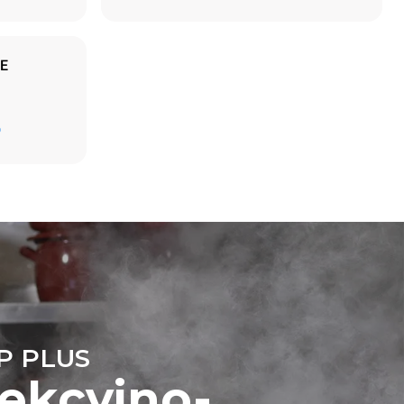
E
Oszacowanie obliczone przy założeniu
D
codziennego użytkowania pieca (300 dni w roku):
6 lekkich załadunków pieczonych
kurczaków (20% załadunku)
ezpośrednie
1 pełny załadunek pieczonych ziemniaków
iec. Emisje
3 pełne załadunki parowarów
2 godziny przy pustym piecu w
est
temperaturze 180 °C
p energii
ialnych.
P PLUS
ekcyjno-