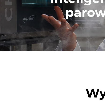
parow
Wy