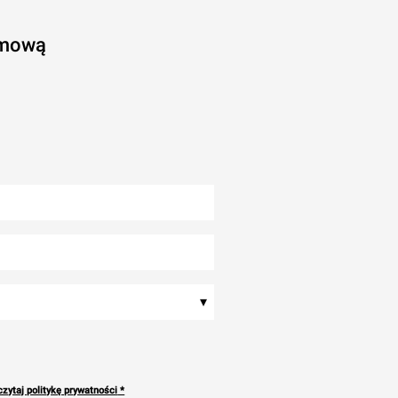
rmową
▾
zytaj politykę prywatności
*