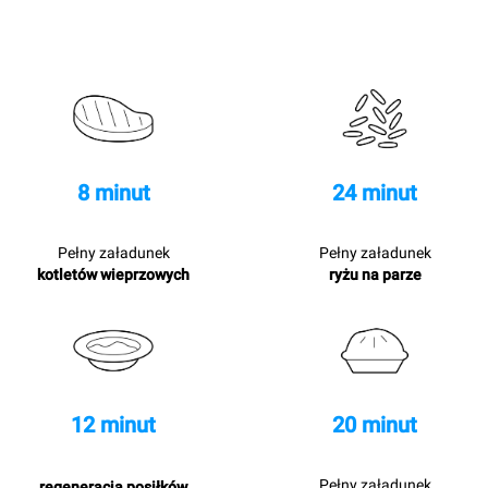
8 minut
24 minut
Pełny załadunek
Pełny załadunek
kotletów wieprzowych
ryżu na parze
12 minut
20 minut
Pełny załadunek
regeneracja posiłków