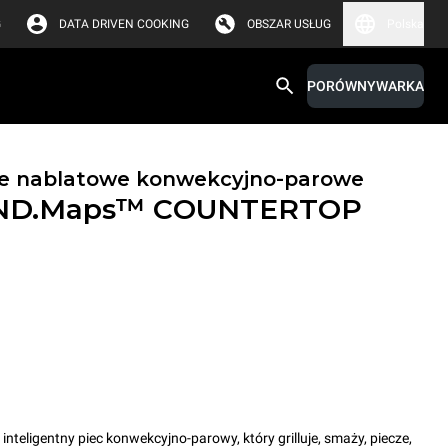
G
DATA DRIVEN COOKING
OBSZAR USŁUG
Polska
PORÓWNYWARKA
ce nablatowe konwekcyjno-parowe
ND.Maps™ COUNTERTOP
ligentny piec konwekcyjno-parowy, który grilluje, smaży, piecze,