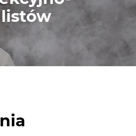
listów
nia