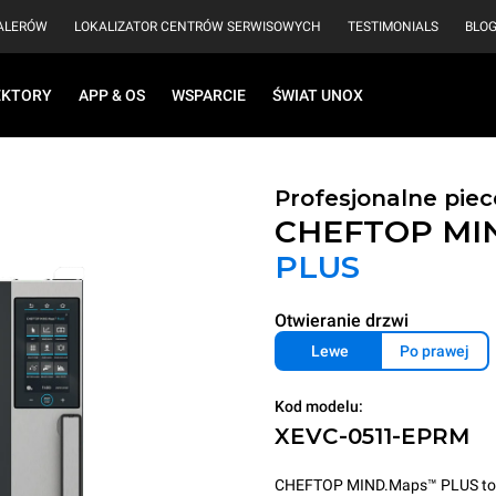
EALERÓW
LOKALIZATOR CENTRÓW SERWISOWYCH
TESTIMONIALS
BLO
EKTORY
APP & OS
WSPARCIE
ŚWIAT UNOX
Profesjonalne pie
CHEFTOP MI
PLUS
Otwieranie drzwi
Lewe
Po prawej
Kod modelu:
XEVC-0511-EPRM
CHEFTOP MIND.Maps™ PLUS to inte