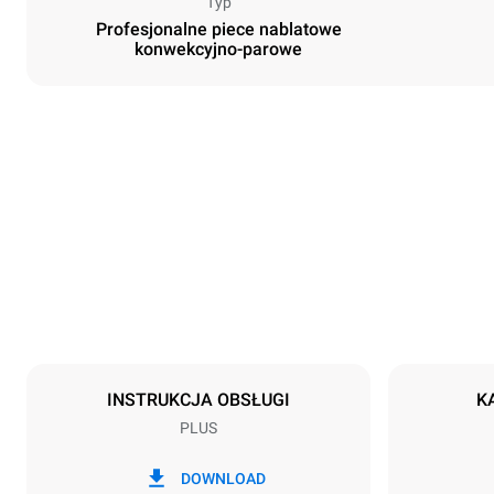
Typ
Profesjonalne piece nablatowe
konwekcyjno-parowe
Rozmiar
Szerokość
750 mm
Waga
70 kg
Specyfikacje blach
Liczba blach
5
INSTRUKCJA OBSŁUGI
K
PLUS
Zasilanie
Napięcie
380-415V 3N
DOWNLOAD