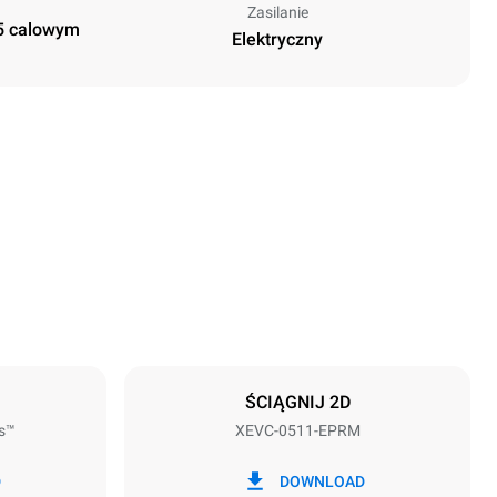
Zasilanie
,5 calowym
Elektryczny
Wysokość
675 mm
Rozstaw blach
67 mm
ŚCIĄGNIJ 2D
s™
XEVC-0511-EPRM
Częstotliwość
50 / 60 Hz
D
DOWNLOAD