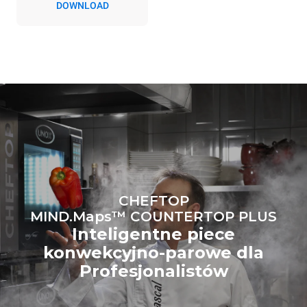
DOWNLOAD
Emisje pośrednie zależą od
mieszanki energetycznej
sieci, do której jest
podłączony; te ostatnie
można wyeliminować,
wybierając zakup energii
produkowanej ze źródeł
odnawialnych.
Greenhouse
Gas Protocol
Oszacowanie obliczone przy
Oszacowanie obliczone przy
założeniu codziennego
założeniu następujących
użytkowania pieca (365 dni w
cotygodniowych programów
roku):
mycia (52 tygodnie/rok):
6 pełnych załadunków
7 długich programów mycia
pieczonych kurczaków
6 pełnych załadunków
potraw gotowanych na
CHEFTOP
parze
MIND.Maps™ COUNTERTOP PLUS
Inteligentne piece
konwekcyjno-parowe dla
Profesjonalistów