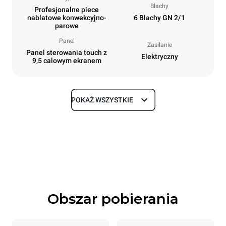
Blachy
Profesjonalne piece
nablatowe konwekcyjno-
6 Blachy GN 2/1
parowe
Panel
Zasilanie
Panel sterowania touch z
Elektryczny
9,5 calowym ekranem
POKAŻ WSZYSTKIE
Rozmiar
Szerokość
Głębokość
860 mm
1145 mm
Wysokość
Waga
842 mm
120 kg
Obszar pobierania
Specyfikacje blach
Liczba blach
Rozmiary blach