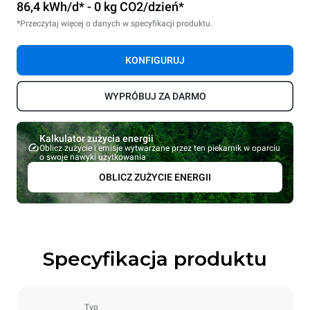
86,4 kWh/d* - 0 kg CO2/dzień*
*Przeczytaj więcej o danych w specyfikacji produktu.
KONFIGURUJ
WYPRÓBUJ ZA DARMO
Kalkulator zużycia energii
Oblicz zużycie i emisje wytwarzane przez ten piekarnik w oparciu
o swoje nawyki użytkowania
OBLICZ ZUŻYCIE ENERGII
Specyfikacja produktu
Typ