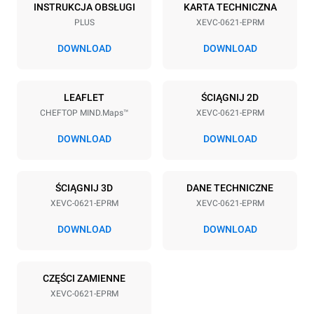
6
GN 2/1
INSTRUKCJA OBSŁUGI
KARTA TECHNICZNA
PLUS
XEVC-0621-EPRM
Rozstaw blach
77 mm
DOWNLOAD
DOWNLOAD
Zasilanie
LEAFLET
ŚCIĄGNIJ 2D
CHEFTOP MIND.Maps™
XEVC-0621-EPRM
Napięcie
Moc elektryczna
380-415V 3N~ / 220-240V
20,5 kW
DOWNLOAD
DOWNLOAD
3~
Częstotliwość
Typ wtyczki
50 / 60 Hz
NIE ZAWIERA
ŚCIĄGNIJ 3D
DANE TECHNICZNE
XEVC-0621-EPRM
XEVC-0621-EPRM
DOWNLOAD
DOWNLOAD
*
Zużycie w kwh i emisja co2
Zużycie w kWh
Emisje CO2
CZĘŚCI ZAMIENNE
86,4 kWh/d
0 kg CO2/dzień
Oszacowanie obejmuje
XEVC-0621-EPRM
tylko bezpośrednie emisje
wyprodukowane przez piec.