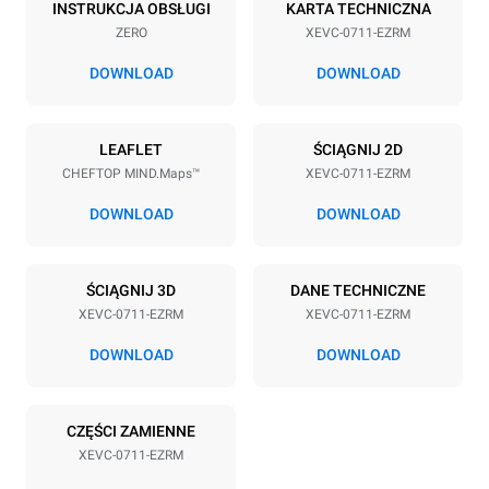
7
GN 1/1
INSTRUKCJA OBSŁUGI
KARTA TECHNICZNA
ZERO
XEVC-0711-EZRM
Rozstaw blach
67 mm
DOWNLOAD
DOWNLOAD
Zasilanie
LEAFLET
ŚCIĄGNIJ 2D
CHEFTOP MIND.Maps™
XEVC-0711-EZRM
Napięcie
Moc elektryczna
380-415V 3N~ / 220-240V
11,7 kW
DOWNLOAD
DOWNLOAD
3~ / 220-240V 1~
Częstotliwość
Typ wtyczki
50 / 60 Hz
NIE ZAWIERA
ŚCIĄGNIJ 3D
DANE TECHNICZNE
XEVC-0711-EZRM
XEVC-0711-EZRM
DOWNLOAD
DOWNLOAD
*
Zużycie w kwh i emisja co2
Zużycie w kWh
Emisje CO2
CZĘŚCI ZAMIENNE
39,7 kWh/d
0 kg CO2/dzień
Oszacowanie obejmuje
XEVC-0711-EZRM
tylko bezpośrednie emisje
wyprodukowane przez piec.