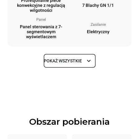
Profesjonalne piece
konwekcyjne z regulacją
7 Blachy GN 1/1
wilgotności
Panel
Zasilanie
Panel sterowania z 7-
segmentowym
Elektryczny
wyświetlaczem
POKAŻ WSZYSTKIE
Rozmiar
Szerokość
Głębokość
750 mm
783 mm
Wysokość
Waga
843 mm
72 kg
Obszar pobierania
Specyfikacje blach
Liczba blach
Rozmiary blach