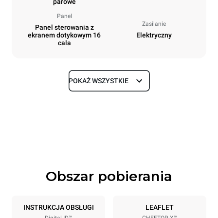
parowe
Panel
Zasilanie
Panel sterowania z
ekranem dotykowym 16
Elektryczny
cala
POKAŻ WSZYSTKIE
Rozmiar
Szerokość
Głębokość
750 mm
841 mm
Wysokość
Waga
789 mm
114 kg
Obszar pobierania
Specyfikacje blach
Liczba blach
Rozmiary blach
6
GN 1/1
INSTRUKCJA OBSŁUGI
LEAFLET
Digital.ID™
CHEFTOP-X™