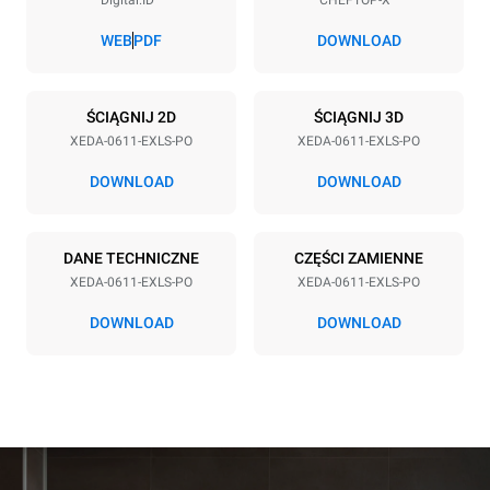
Rozstaw blach
67 mm
WEB
PDF
DOWNLOAD
Zasilanie
ŚCIĄGNIJ 2D
ŚCIĄGNIJ 3D
XEDA-0611-EXLS-PO
XEDA-0611-EXLS-PO
Napięcie
Moc elektryczna
380-415V 3N~ / 220-240V
11,6 kW
DOWNLOAD
DOWNLOAD
3~ / 220-240V 1~
Częstotliwość
Typ wtyczki
50 / 60 Hz
NIE ZAWIERA
DANE TECHNICZNE
CZĘŚCI ZAMIENNE
XEDA-0611-EXLS-PO
XEDA-0611-EXLS-PO
DOWNLOAD
DOWNLOAD
*
Zużycie w kwh i emisja co2
Zużycie w kWh
Emisje CO2
27,4 kWh/d
0 kg CO2/dzień
Oszacowanie obejmuje
tylko bezpośrednie emisje
wyprodukowane przez piec.
Emisje pośrednie zależą od
mieszanki energetycznej