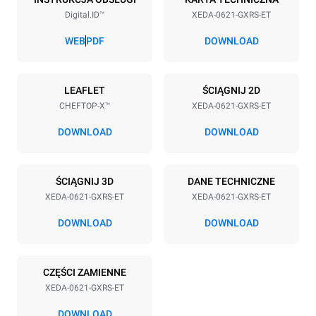
Digital.ID™
XEDA-0621-GXRS-ET
Rozstaw blach
77 mm
WEB
PDF
DOWNLOAD
Zasilanie
LEAFLET
ŚCIĄGNIJ 2D
CHEFTOP-X™
XEDA-0621-GXRS-ET
Napięcie
Moc elektryczna
220-240V 1~
1,4 kW
DOWNLOAD
DOWNLOAD
Częstotliwość
Nominalna moc gazu max.
50 / 60 Hz
27
ŚCIĄGNIJ 3D
DANE TECHNICZNE
Typ wtyczki
XEDA-0621-GXRS-ET
XEDA-0621-GXRS-ET
Schuko | ✓
DOWNLOAD
DOWNLOAD
*
Zużycie w kwh i emisja co2
CZĘŚCI ZAMIENNE
Zużycie w kWh
Emisje CO2
XEDA-0621-GXRS-ET
113,6 kWh/d
20,6 kg CO2/dzień
Szacunek obejmuje tylko
DOWNLOAD