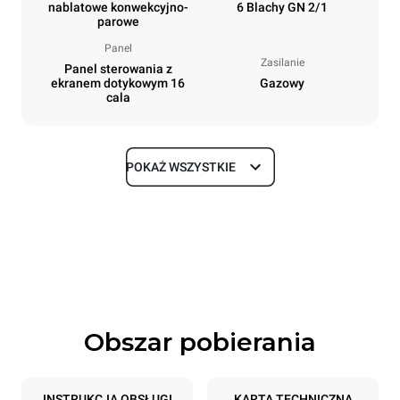
nablatowe konwekcyjno-
6 Blachy GN 2/1
parowe
Panel
Zasilanie
Panel sterowania z
ekranem dotykowym 16
Gazowy
cala
POKAŻ WSZYSTKIE
Rozmiar
Szerokość
Głębokość
860 mm
1180 mm
Wysokość
Waga
849 mm
168 kg
Obszar pobierania
Specyfikacje blach
Liczba blach
Rozmiary blach
6
GN 2/1
INSTRUKCJA OBSŁUGI
KARTA TECHNICZNA