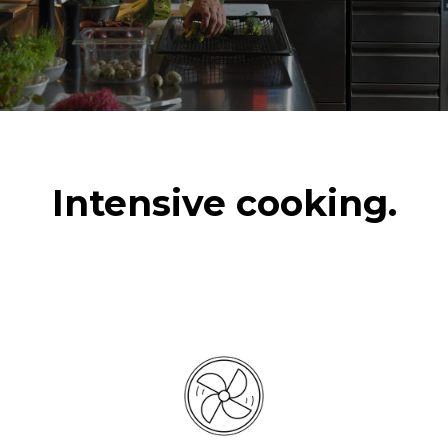
6 pełnych załadunków
potraw gotowanych na
parze
Intensive cooking.