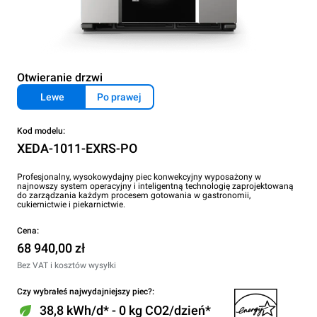
Otwieranie drzwi
Lewe
Po prawej
Kod modelu:
XEDA-1011-EXRS-PO
Profesjonalny, wysokowydajny piec konwekcyjny wyposażony w
najnowszy system operacyjny i inteligentną technologię zaprojektowaną
do zarządzania każdym procesem gotowania w gastronomii,
cukiernictwie i piekarnictwie.
Cena:
68 940,00 zł
Bez VAT i kosztów wysyłki
Czy wybrałeś najwydajniejszy piec?:
38,8 kWh/d* - 0 kg CO2/dzień*