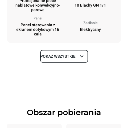
Profesjonalne piece
nablatowe konwekcyjno-
10 Blachy GN 1/1
parowe
Panel
Zasilanie
Panel sterowania z
ekranem dotykowym 16
Elektryczny
cala
POKAŻ WSZYSTKIE
Rozmiar
Szerokość
Głębokość
750 mm
841 mm
Wysokość
Waga
1069 mm
132 kg
Obszar pobierania
Specyfikacje blach
Liczba blach
Rozmiary blach