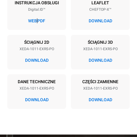
10
GN 1/1
INSTRUKCJA OBSŁUGI
LEAFLET
Digital.ID™
CHEFTOP-X™
Rozstaw blach
67 mm
WEB
PDF
DOWNLOAD
Zasilanie
ŚCIĄGNIJ 2D
ŚCIĄGNIJ 3D
XEDA-1011-EXRS-PO
XEDA-1011-EXRS-PO
Napięcie
Moc elektryczna
380-415V 3N~ / 220-240V
19,6 kW
DOWNLOAD
DOWNLOAD
3~
Częstotliwość
Typ wtyczki
50 / 60 Hz
NIE ZAWIERA
DANE TECHNICZNE
CZĘŚCI ZAMIENNE
XEDA-1011-EXRS-PO
XEDA-1011-EXRS-PO
DOWNLOAD
DOWNLOAD
*
Zużycie w kwh i emisja co2
Zużycie w kWh
Emisje CO2
38,8 kWh/d
0 kg CO2/dzień
Oszacowanie obejmuje
tylko bezpośrednie emisje
wyprodukowane przez piec.