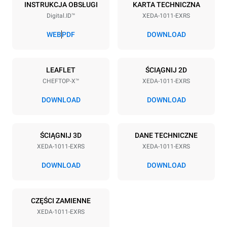
10
GN 1/1
INSTRUKCJA OBSŁUGI
KARTA TECHNICZNA
Digital.ID™
XEDA-1011-EXRS
Rozstaw blach
67 mm
WEB
PDF
DOWNLOAD
Zasilanie
LEAFLET
ŚCIĄGNIJ 2D
CHEFTOP-X™
XEDA-1011-EXRS
Napięcie
Moc elektryczna
380-415V 3N~ / 220-240V
19,6 kW
DOWNLOAD
DOWNLOAD
3~
Częstotliwość
Typ wtyczki
50 / 60 Hz
NIE ZAWIERA
ŚCIĄGNIJ 3D
DANE TECHNICZNE
XEDA-1011-EXRS
XEDA-1011-EXRS
DOWNLOAD
DOWNLOAD
*
Zużycie w kwh i emisja co2
Zużycie w kWh
Emisje CO2
CZĘŚCI ZAMIENNE
38,8 kWh/d
0 kg CO2/dzień
Oszacowanie obejmuje
XEDA-1011-EXRS
tylko bezpośrednie emisje
wyprodukowane przez piec.