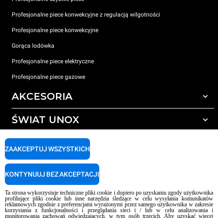
Profesjonalne piece konwekcyjne z regulacją wilgotności
Profesjonalne piece konwekcyjne
Gorąca lodówka
Profesjonalne piece elektryczne
Profesjonalne piece gazowe
AKCESORIA
ŚWIAT UNOX
Wszystkie akcesoria
Detergenty do czyszczenia automatycznego
WSPARCIE
Nasze biura na świecie
ZAAKCEPTUJ WSZYSTKICH
Detergenty do ręcznego mycia
Uzdatnianie wody z filtrem żywicznym
Gwarancja Unox
KONTYNUUJ BEZ AKCEPTACJI
Uzdatnianie wody metodą odwróconej osmozy
LOKALIZATOR DEALERÓW
Ta strona wykorzystuje techniczne pliki cookie i dopiero po uzyskaniu zgody użytkownika
LOKALIZATOR CENTRÓW SERWISOWYCH
profilujące pliki cookie lub inne narzędzia śledzące w celu wysyłania komunikatów
reklamowych zgodnie z preferencjami wyrażonymi przez samego użytkownika w zakresie
AI Content Disclaimer
Privacy policy
Cookie policy
korzystania z funkcjonalności i przeglądania sieci i / lub w celu analizowania i
monitorowania zachowań odwiedzających, w tym osób trzecich. Aby uzyskać więcej