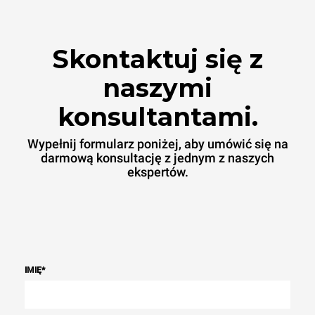
Emisje pośrednie zależą od
mieszanki energetycznej
sieci, do której jest
podłączony; te ostatnie
Skontaktuj się z
można wyeliminować,
wybierając zakup energii
produkowanej ze źródeł
naszymi
odnawialnych.
Greenhouse
Gas Protocol
konsultantami.
Wypełnij formularz poniżej, aby umówić się na
darmową konsultację z jednym z naszych
ekspertów.
IMIĘ
*