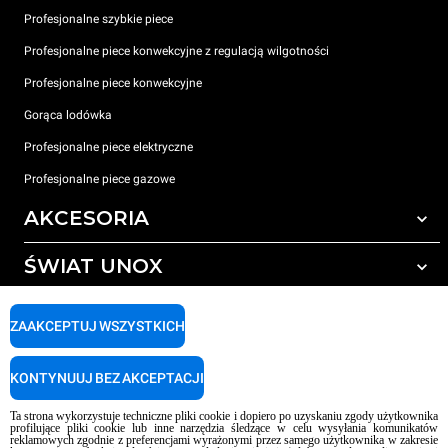
Profesjonalne szybkie piece
Profesjonalne piece konwekcyjne z regulacją wilgotności
Profesjonalne piece konwekcyjne
Gorąca lodówka
Profesjonalne piece elektryczne
Profesjonalne piece gazowe
AKCESORIA
ŚWIAT UNOX
Wszystkie akcesoria
Detergenty do czyszczenia automatycznego
WSPARCIE
Nasze biura na świecie
ZAAKCEPTUJ WSZYSTKICH
Detergenty do ręcznego mycia
Uzdatnianie wody z filtrem żywicznym
Gwarancja Unox
KONTYNUUJ BEZ AKCEPTACJI
Uzdatnianie wody metodą odwróconej osmozy
LOKALIZATOR DEALERÓW
Ta strona wykorzystuje techniczne pliki cookie i dopiero po uzyskaniu zgody użytkownika
LOKALIZATOR CENTRÓW SERWISOWYCH
profilujące pliki cookie lub inne narzędzia śledzące w celu wysyłania komunikatów
reklamowych zgodnie z preferencjami wyrażonymi przez samego użytkownika w zakresie
AI Content Disclaimer
Privacy policy
Cookie policy