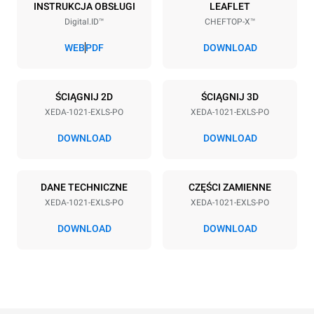
10
GN 2/1
INSTRUKCJA OBSŁUGI
LEAFLET
Digital.ID™
CHEFTOP-X™
Rozstaw blach
83 mm
WEB
PDF
DOWNLOAD
Zasilanie
ŚCIĄGNIJ 2D
ŚCIĄGNIJ 3D
XEDA-1021-EXLS-PO
XEDA-1021-EXLS-PO
Napięcie
Moc elektryczna
380-415V 3N~ / 220-240V
35,8 kW
DOWNLOAD
DOWNLOAD
3~
Częstotliwość
Typ wtyczki
50 / 60 Hz
NIE ZAWIERA
DANE TECHNICZNE
CZĘŚCI ZAMIENNE
XEDA-1021-EXLS-PO
XEDA-1021-EXLS-PO
DOWNLOAD
DOWNLOAD
*
Zużycie w kwh i emisja co2
Zużycie w kWh
Emisje CO2
141,2 kWh/d
0 kg CO2/dzień
Oszacowanie obejmuje
tylko bezpośrednie emisje
wyprodukowane przez piec.