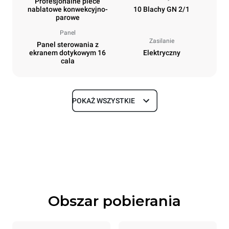
Profesjonalne piece
nablatowe konwekcyjno-
10 Blachy GN 2/1
parowe
Panel
Zasilanie
Panel sterowania z
ekranem dotykowym 16
Elektryczny
cala
POKAŻ WSZYSTKIE
Rozmiar
Szerokość
Głębokość
860 mm
1180 mm
Wysokość
Waga
1219 mm
207 kg
Obszar pobierania
Specyfikacje blach
Liczba blach
Rozmiary blach