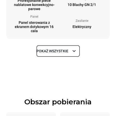
Profesjonalne piece
nablatowe konwekcyjno-
10 Blachy GN 2/1
parowe
Panel
Zasilanie
Panel sterowania z
ekranem dotykowym 16
Elektryczny
cala
POKAŻ WSZYSTKIE
Rozmiar
Szerokość
Głębokość
860 mm
1180 mm
Wysokość
Waga
1219 mm
207 kg
Obszar pobierania
Specyfikacje blach
Liczba blach
Rozmiary blach