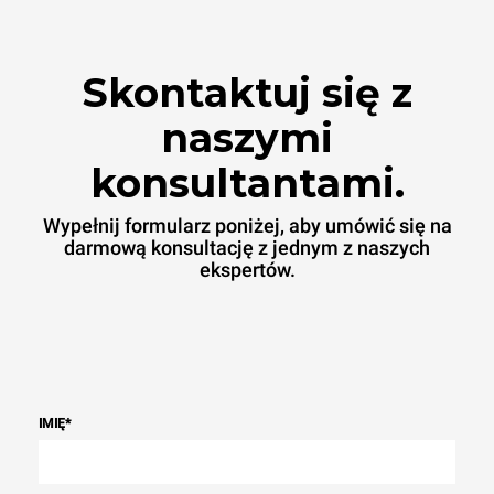
Emisje pośrednie zależą od
mieszanki energetycznej
sieci, do której jest
podłączony; te ostatnie
Skontaktuj się z
można wyeliminować,
wybierając zakup energii
produkowanej ze źródeł
naszymi
odnawialnych.
Greenhouse
Gas Protocol
konsultantami.
Wypełnij formularz poniżej, aby umówić się na
darmową konsultację z jednym z naszych
ekspertów.
IMIĘ
*