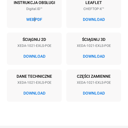
10
GN 2/1
INSTRUKCJA OBSŁUGI
LEAFLET
Digital.ID™
CHEFTOP-X™
Rozstaw blach
83 mm
WEB
PDF
DOWNLOAD
Zasilanie
ŚCIĄGNIJ 2D
ŚCIĄGNIJ 3D
XEDA-1021-EXLS-POE
XEDA-1021-EXLS-POE
Napięcie
Moc elektryczna
380-415V 3N~ / 220-240V
35,8 kW
DOWNLOAD
DOWNLOAD
3~
Częstotliwość
Typ wtyczki
50 / 60 Hz
NIE ZAWIERA
DANE TECHNICZNE
CZĘŚCI ZAMIENNE
XEDA-1021-EXLS-POE
XEDA-1021-EXLS-POE
DOWNLOAD
DOWNLOAD
*
Zużycie w kwh i emisja co2
Zużycie w kWh
Emisje CO2
141,2 kWh/d
0 kg CO2/dzień
Oszacowanie obejmuje
tylko bezpośrednie emisje
wyprodukowane przez piec.