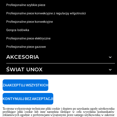
Profesjonalne szybkie piece
Profesjonalne piece konwekcyjne z regulacją wilgotności
Profesjonalne piece konwekcyjne
Gorąca lodówka
Profesjonalne piece elektryczne
Profesjonalne piece gazowe
AKCESORIA
ŚWIAT UNOX
Wszystkie akcesoria
Detergenty do czyszczenia automatycznego
WSPARCIE
Nasze biura na świecie
ZAAKCEPTUJ WSZYSTKICH
Detergenty do ręcznego mycia
Uzdatnianie wody z filtrem żywicznym
Gwarancja Unox
KONTYNUUJ BEZ AKCEPTACJI
Uzdatnianie wody metodą odwróconej osmozy
LOKALIZATOR DEALERÓW
Ta strona wykorzystuje techniczne pliki cookie i dopiero po uzyskaniu zgody użytkownika
LOKALIZATOR CENTRÓW SERWISOWYCH
profilujące pliki cookie lub inne narzędzia śledzące w celu wysyłania komunikatów
reklamowych zgodnie z preferencjami wyrażonymi przez samego użytkownika w zakresie
AI Content Disclaimer
Privacy policy
Cookie policy