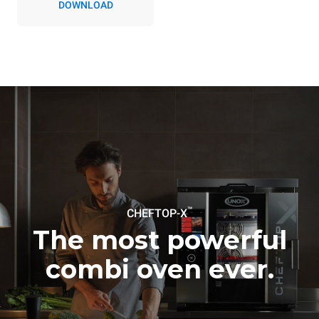
DOWNLOAD
Emisje pośrednie zależą od
mieszanki energetycznej
sieci, do której jest
podłączony; te ostatnie
można wyeliminować,
wybierając zakup energii
produkowanej ze źródeł
odnawialnych.
Greenhouse
Gas Protocol
Oszacowanie obliczone przy
Oszacowanie obliczone przy
założeniu codziennego
założeniu następujących
użytkowania pieca (365 dni w
cotygodniowych programów
roku):
mycia (52 tygodnie/rok):
6 pełnych załadunków
7 długich programów mycia
pieczonych kurczaków
6 pełnych załadunków
potraw gotowanych na
™
parze
CHEFTOP-X
The most powerful
combi oven ever.