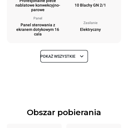
Profesjonalne piece
nablatowe konwekcyjno-
10 Blachy GN 2/1
parowe
Panel
Zasilanie
Panel sterowania z
ekranem dotykowym 16
Elektryczny
cala
POKAŻ WSZYSTKIE
Rozmiar
Szerokość
Głębokość
860 mm
1180 mm
Wysokość
Waga
1219 mm
207 kg
Obszar pobierania
Specyfikacje blach
Liczba blach
Rozmiary blach