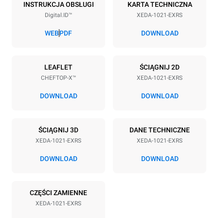
10
GN 2/1
INSTRUKCJA OBSŁUGI
KARTA TECHNICZNA
Digital.ID™
XEDA-1021-EXRS
Rozstaw blach
83 mm
WEB
PDF
DOWNLOAD
Zasilanie
LEAFLET
ŚCIĄGNIJ 2D
CHEFTOP-X™
XEDA-1021-EXRS
Napięcie
Moc elektryczna
380-415V 3N~ / 220-240V
35,8 kW
DOWNLOAD
DOWNLOAD
3~
Częstotliwość
Typ wtyczki
50 / 60 Hz
NIE ZAWIERA
ŚCIĄGNIJ 3D
DANE TECHNICZNE
XEDA-1021-EXRS
XEDA-1021-EXRS
DOWNLOAD
DOWNLOAD
*
Zużycie w kwh i emisja co2
Zużycie w kWh
Emisje CO2
CZĘŚCI ZAMIENNE
141,2 kWh/d
0 kg CO2/dzień
Oszacowanie obejmuje
XEDA-1021-EXRS
tylko bezpośrednie emisje
wyprodukowane przez piec.