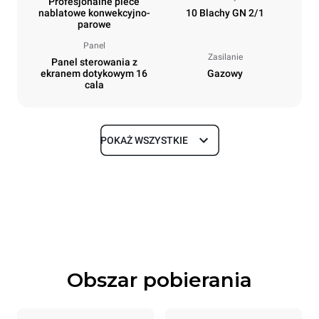
Profesjonalne piece
nablatowe konwekcyjno-
10 Blachy GN 2/1
parowe
Panel
Zasilanie
Panel sterowania z
ekranem dotykowym 16
Gazowy
cala
POKAŻ WSZYSTKIE
Rozmiar
Szerokość
Głębokość
860 mm
1180 mm
Wysokość
Waga
1219 mm
250 kg
Obszar pobierania
Specyfikacje blach
Liczba blach
Rozmiary blach