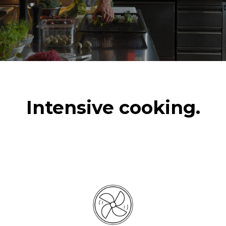
6 pełnych załadunków
potraw gotowanych na
parze
Intensive cooking.