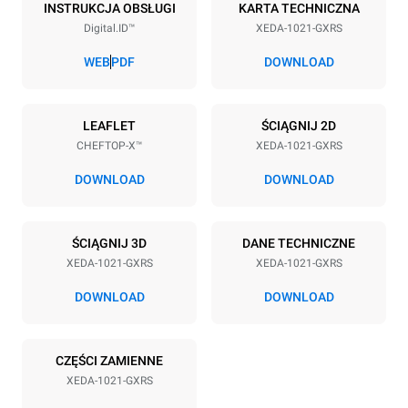
10
GN 2/1
INSTRUKCJA OBSŁUGI
KARTA TECHNICZNA
Digital.ID™
XEDA-1021-GXRS
Rozstaw blach
83 mm
WEB
PDF
DOWNLOAD
Zasilanie
LEAFLET
ŚCIĄGNIJ 2D
CHEFTOP-X™
XEDA-1021-GXRS
Napięcie
Moc elektryczna
220-240V 1~
2,2 kW
DOWNLOAD
DOWNLOAD
Częstotliwość
Nominalna moc gazu max.
50 / 60 Hz
40
ŚCIĄGNIJ 3D
DANE TECHNICZNE
Typ wtyczki
XEDA-1021-GXRS
XEDA-1021-GXRS
Schuko | ✓
DOWNLOAD
DOWNLOAD
*
Zużycie w kwh i emisja co2
CZĘŚCI ZAMIENNE
Zużycie w kWh
Emisje CO2
XEDA-1021-GXRS
176,4 kWh/d
31,9 kg CO2/dzień