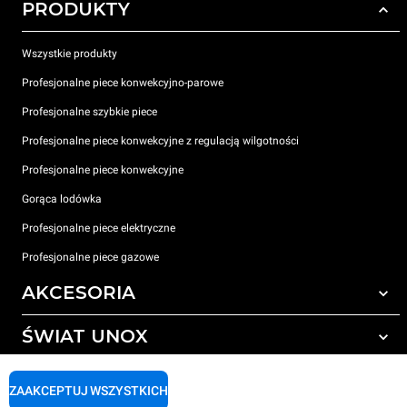
PRODUKTY
Wszystkie produkty
Profesjonalne piece konwekcyjno-parowe
Profesjonalne szybkie piece
Profesjonalne piece konwekcyjne z regulacją wilgotności
Profesjonalne piece konwekcyjne
Gorąca lodówka
Profesjonalne piece elektryczne
Profesjonalne piece gazowe
AKCESORIA
ŚWIAT UNOX
Wszystkie akcesoria
Detergenty do czyszczenia automatycznego
WSPARCIE
Nasze biura na świecie
ZAAKCEPTUJ WSZYSTKICH
Detergenty do ręcznego mycia