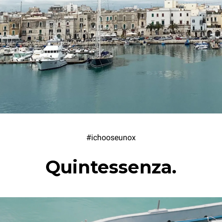
#ichooseunox
Quintessenza.