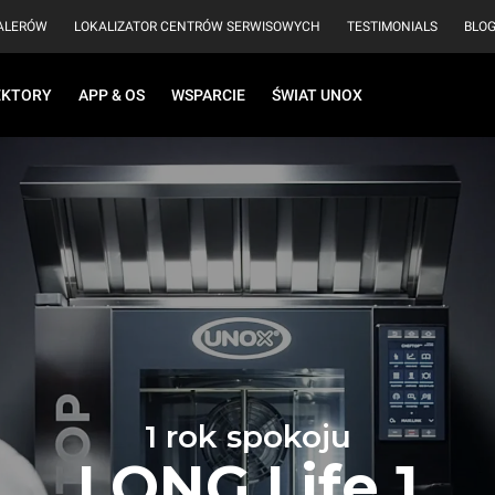
EALERÓW
LOKALIZATOR CENTRÓW SERWISOWYCH
TESTIMONIALS
BLO
EKTORY
APP & OS
WSPARCIE
ŚWIAT UNOX
1 rok spokoju
LONG.Life 1