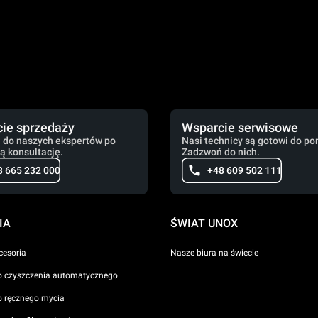
ie sprzedaży
Wsparcie serwisowe
 do naszych ekspertów po
Nasi technicy są gotowi do po
ą konsultację.
Zadzwoń do nich.
8 665 232 000
+48 609 502 111
IA
ŚWIAT UNOX
cesoria
Nasze biura na świecie
o czyszczenia automatycznego
o ręcznego mycia