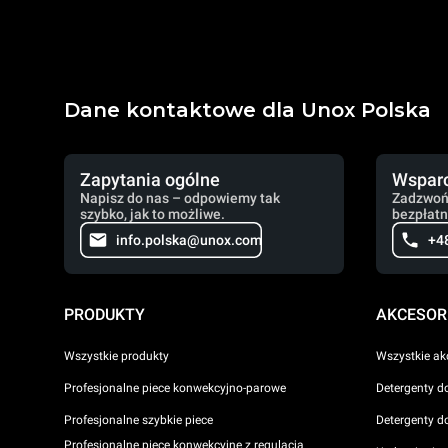
Dane kontaktowe dla Unox Polska
Zapytania ogólne
Wsparc
Napisz do nas – odpowiemy tak
Zadzwoń
szybko, jak to możliwe.
bezpłatn
info.polska@unox.com
+4
PRODUKTY
AKCESOR
Wszystkie produkty
Wszystkie ak
Profesjonalne piece konwekcyjno-parowe
Detergenty d
Profesjonalne szybkie piece
Detergenty d
Profesjonalne piece konwekcyjne z regulacją