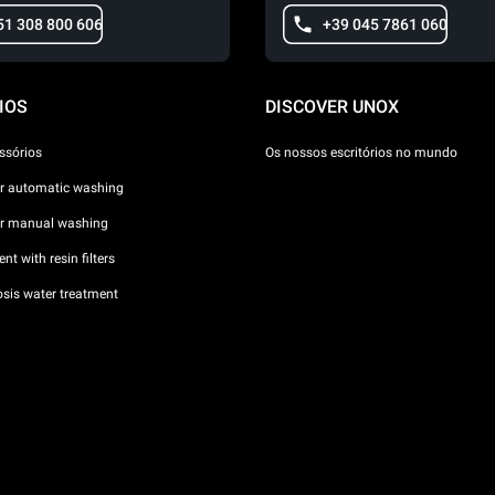
51 308 800 606
+39 045 7861 060
IOS
DISCOVER UNOX
ssórios
Os nossos escritórios no mundo
or automatic washing
or manual washing
nt with resin filters
sis water treatment