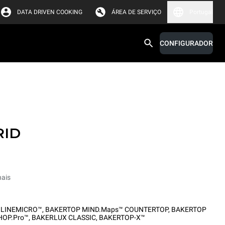
DATA DRIVEN COOKING
ÁREA DE SERVIÇO
Portugal
CONFIGURADOR
RID
nais
,
LINEMICRO™
,
BAKERTOP MIND.Maps™ COUNTERTOP
,
BAKERTOP
HOP.Pro™
,
BAKERLUX CLASSIC
,
BAKERTOP-X™