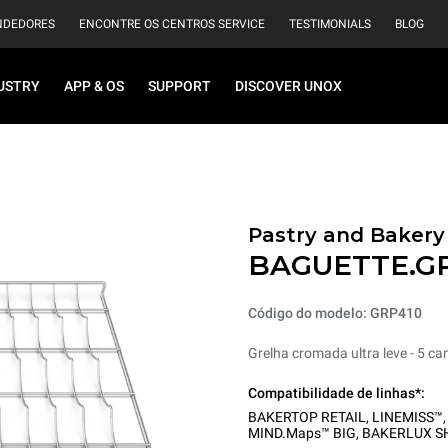
NDEDORES
ENCONTRE OS CENTROS SERVICE
TESTIMONIALS
BLOG
USTRY
APP & OS
SUPPORT
DISCOVER UNOX
Pastry and Bakery
BAGUETTE.G
Código do modelo: GRP410
Grelha cromada ultra leve - 5 ca
Compatibilidade de linhas*:
BAKERTOP RETAIL
,
LINEMISS™
MIND.Maps™ BIG
,
BAKERLUX S