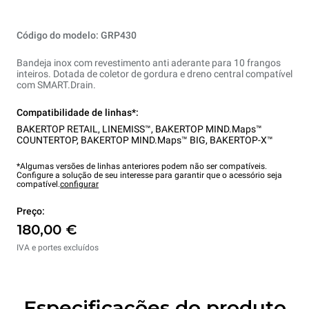
Código do modelo: GRP430
Bandeja inox com revestimento anti aderante para 10 frangos
inteiros. Dotada de coletor de gordura e dreno central compatível
com SMART.Drain.
Compatibilidade de linhas*:
BAKERTOP RETAIL
,
LINEMISS™
,
BAKERTOP MIND.Maps™
COUNTERTOP
,
BAKERTOP MIND.Maps™ BIG
,
BAKERTOP-X™
*Algumas versões de linhas anteriores podem não ser compatíveis.
Configure a solução de seu interesse para garantir que o acessório seja
compatível.
configurar
Preço:
180,00 €
IVA e portes excluídos
Especificações do produto