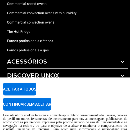
Commercial speed ovens
Commercial convection ovens with humidity
Commercial convection ovens
The Hot Fridge
Fornos profissionais elétricos
Fornos profissionais a gás
ACESSÓRIOS
DISCOVER UNOX
Todos os acessórios
Detergents for automatic washing
SUPPORT
ACEITAR A TODOS
Os nossos escritórios no mundo
Detergents for manual washing
Water treatment with resin filters
Garantia Unox
CONTINUAR SEM ACEITAR
Reverse osmosis water treatment
Encontre os Revendedores
Este site utiliza cookies técnicos e, somente após obter o consentimento do usuário, cookies
de perfil ou outras ferramentas de rastreamento para enviar mensagens publicitárias de
Encontre os Centros Service
acordo com as preferências expressas pelo próprio usuário no uso da funcionalidade e na
navegação na rede e / ou para o objetivo de analisar e monitorar o comportamento do
AI Content Disclaimer
Privacy policy
Cookie policy
visitante, inclusive de terceiros. Para obter mais informações e personalizar suas