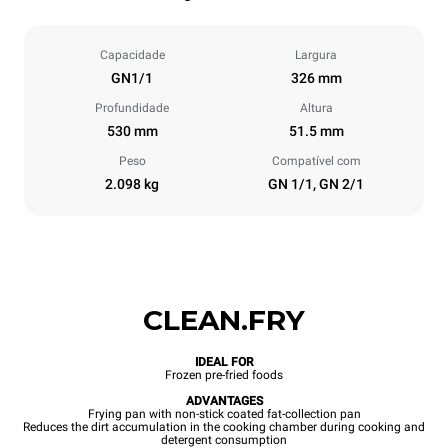
Capacidade
Largura
GN1/1
326 mm
Profundidade
Altura
530 mm
51.5 mm
Peso
Compatível com
2.098 kg
GN 1/1, GN 2/1
CLEAN.FRY
IDEAL FOR
Frozen pre-fried foods
ADVANTAGES
Frying pan with non-stick coated fat-collection pan
Reduces the dirt accumulation in the cooking chamber during cooking and
detergent consumption