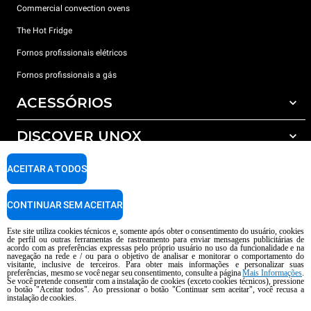
Commercial convection ovens
The Hot Fridge
Fornos profissionais elétricos
Fornos profissionais a gás
ACESSÓRIOS
DISCOVER UNOX
Todos os acessórios
Detergents for automatic washing
SUPPORT
ACEITAR A TODOS
Os nossos escritórios no mundo
Detergents for manual washing
Water treatment with resin filters
Garantia Unox
CONTINUAR SEM ACEITAR
Reverse osmosis water treatment
Encontre os Revendedores
Este site utiliza cookies técnicos e, somente após obter o consentimento do usuário, cookies
de perfil ou outras ferramentas de rastreamento para enviar mensagens publicitárias de
Encontre os Centros Service
acordo com as preferências expressas pelo próprio usuário no uso da funcionalidade e na
navegação na rede e / ou para o objetivo de analisar e monitorar o comportamento do
AI Content Disclaimer
Privacy policy
Cookie policy
visitante, inclusive de terceiros. Para obter mais informações e personalizar suas
preferências, mesmo se você negar seu consentimento, consulte a página
Mais Informações
.
copyright 2026 UNOX S.p.A. Todos os direitos reservados. Reg. Imp Pádua nº
Se você pretende consentir com a instalação de cookies (exceto cookies técnicos), pressione
04230750285 -. R.E.A. Pádua 372 835 - Cap. Soc € 5.000.000 i.v -. IVA /
o botão "Aceitar todos". Ao pressionar o botão "Continuar sem aceitar", você recusa a
instalação de cookies.
CNPJ 04230750285 - IT WEEE Reg. No. IT08020000000377