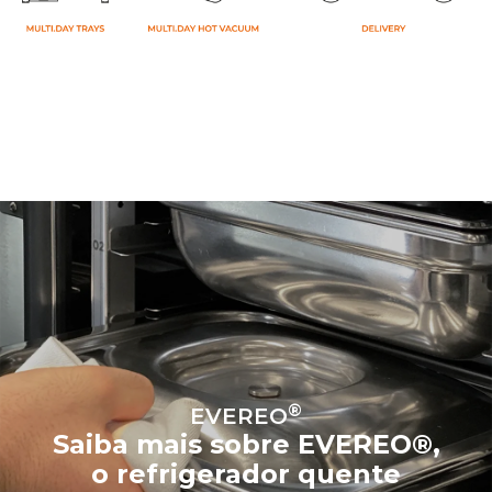
®
EVEREO
Saiba mais sobre EVEREO®,
o refrigerador quente