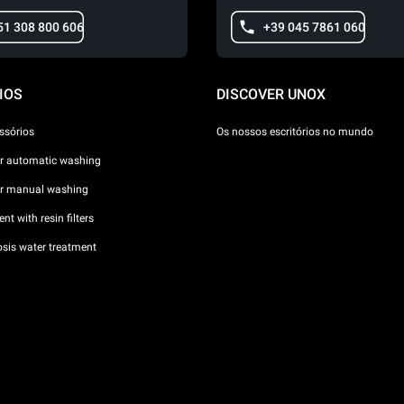
51 308 800 606
+39 045 7861 060
IOS
DISCOVER UNOX
ssórios
Os nossos escritórios no mundo
or automatic washing
or manual washing
nt with resin filters
sis water treatment