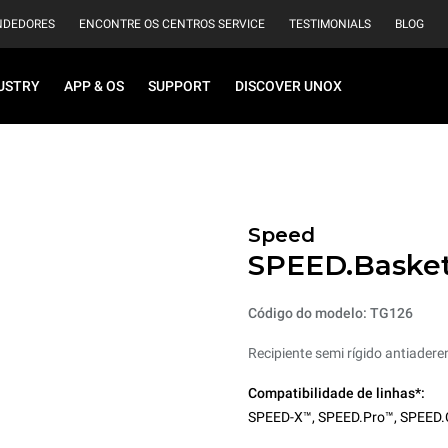
NDEDORES
ENCONTRE OS CENTROS SERVICE
TESTIMONIALS
BLOG
USTRY
APP & OS
SUPPORT
DISCOVER UNOX
Speed
SPEED.Baske
Código do modelo: TG126
Recipiente semi rígido antiadere
Compatibilidade de linhas*:
SPEED-X™
,
SPEED.Pro™
,
SPEED.