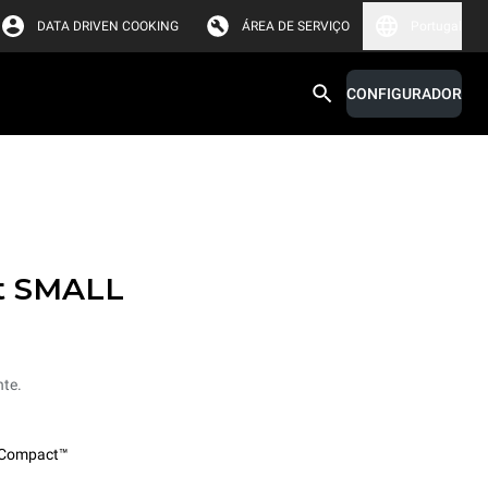
DATA DRIVEN COOKING
ÁREA DE SERVIÇO
Portugal
CONFIGURADOR
t SMALL
nte.
Compact™